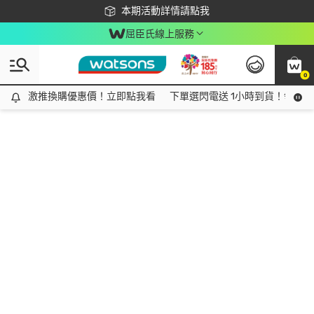
下載app最高回饋$350
本期活動詳情請點我
屈臣氏線上服務
0
激推換購優惠價！立即點我看
激推換購優惠價！立即點我看
下單選閃電送 1小時到貨！領神券