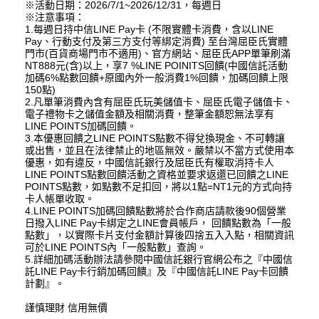
※活動日期：2026/7/1~2026/12/31，每週日
※注意事項：
1.每週日持中信LINE Pay卡 (不限實體卡消費，含以LINE
Pay、行動支付及第三方支付等綁定消費) 至台灣屈臣氏實體
門市(百貨商場門市不適用)、官方網站、屈臣氏APP單筆刷滿
NT888元(含)以上，享7 %LINE POINITS回饋(中國信託活動
加碼6%點數回饋+原國內外一般消費1%回饋，加碼回饋上限
150點)
2.凡單筆消費內含有屈臣氏玩美儲值卡、屈臣氏電子儲值卡、
電子禮物卡之儲值金額及相關消費，整筆金額恕無法享有
LINE POINTS加碼回饋。
3.本優惠回饋之LINE POINTS點數不得兌換現金、不可轉讓
或出售，並且在法律禁止的地區無效。嚴禁以不當方式使用本
優惠，如有違反，中國信託銀行及屈臣氏有權取消持卡人
LINE POINTS點數回饋活動之資格並要求返還已回饋之LINE
POINTS點數，如點數不足扣回，將以1點=NT1元的方式向持
卡人帳單收取。
4.LINE POINTS加碼回饋點數將於合作商店請款後90個營業
日撥入LINE Pay卡綁定之LINE會員帳戶， 回饋點數為「一般
點數」，以實際卡片支付金額計算後四捨五入入點，相關資訊
可於LINE POINTS內「一般點數」查詢。
5.詳細加碼活動辦法請參閱中國信託銀行官網公布之『中國信
託LINE Pay卡行銷加碼回饋』及『中國信託LINE Pay卡回饋
計劃』。
謹慎理財 信用無價