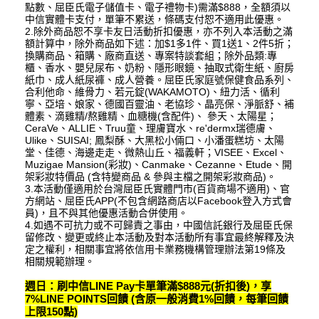
點數、屈臣氏電子儲值卡、電子禮物卡)需滿$888，全額須以
中信實體卡支付，單筆不累送，條碼支付恕不適用此優惠。
2.除外商品恕不享卡友日活動折扣優惠，亦不列入本活動之滿
額計算中，除外商品如下述：加$1多1件、買1送1、2件5折；
換購商品、箱購、廠商直送、專案特談套組；除外品類:專
櫃、香水、嬰兒尿布、奶粉、隱形眼鏡、抽取式衛生紙、廚房
紙巾、成人紙尿褲、成人營養。屈臣氏家庭號保健食品系列、
合利他命、維骨力、若元錠(WAKAMOTO)、紐力活、循利
寧、亞培、娘家、德國百靈油、老協珍、晶亮保、淨脈舒、補
體素、滴雞精/熬雞精、血糖機(含配件)、 參天、太陽星；
CeraVe、ALLIE、Truu童、理膚寶水、re'dermx瑞德膚、
Ulike、SUISAI; 鳳梨酥、大黑松小倆口、小潘蛋糕坊、太陽
堂、佳德、海邊走走、微熱山丘、福義軒；VISEE、Excel、
Muzigae Mansion(彩妝)、Canmake、Cezanne、Etude、開
架彩妝特價品 (含特變商品 & 參與主檔之開架彩妝商品)。
3.本活動僅適用於台灣屈臣氏實體門市(百貨商場不適用)、官
方網站、屈臣氏APP(不包含網路商店以Facebook登入方式會
員)，且不與其他優惠活動合併使用。
4.如遇不可抗力或不可歸責之事由，中國信託銀行及屈臣氏保
留修改、變更或終止本活動及對本活動所有事宜最終解釋及決
定之權利，相關事宜將依信用卡業務機構管理辦法第19條及
相關規範辦理。
週日：刷中信LINE Pay卡單筆滿$888元(折扣後)，享
7%LINE POINTS回饋 (含原一般消費1%回饋，每筆回饋
上限150點)