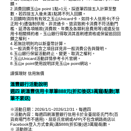
饋。
2.消費回饋玉山e point 1點=1元，採逐筆四捨五入計算至整
數，若四捨五入後未滿1點將不列入回饋。
3.回饋時須持有有效之玉山Unicard卡，如持卡人信用卡(不分
正附卡)遭強制停用、非流通卡、退貨致刷卡消費不符活動門
檻、延滯各項帳款(消費款、年費及各類利息費用等)或違反信
用卡相關條約者，玉山銀行得取消其首刷禮資格或保留追回回
饋之權利。
4.若無註明則均以新臺幣計算。
5.一般消費不包含之項目詳見非一般消費公告與聲明。
6.玉山銀行保留活動終止、變更、取消之權利。
7.玉山Unicard活動詳情參考卡片官網。
8.玉山e point使用說明詳見玉山e point網站。
謹慎理財 信用無價
滙豐銀行活動說明
週四 刷滙豐信用卡單筆888元(折扣後送3萬寵i點數(單
筆不累送)
※活動日期：2026/1/1~2026/12/31，每週四
※活動內容：每週四刷滙豐銀行信用卡於全臺屈臣氏門市(百
貨商場門市不適用)、屈臣氏官網或APP(不包含網路商店以
Facebook登入方式會員)滿$888(折扣後)送3萬寵i點數。
※ 活動辦法: