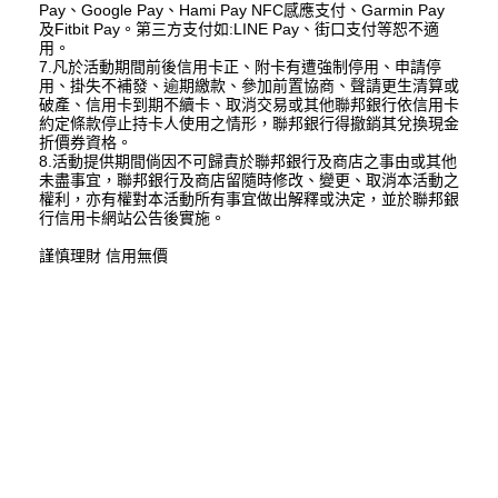
Pay、Google Pay、Hami Pay NFC感應支付、Garmin Pay
及Fitbit Pay。第三方支付如:LINE Pay、街口支付等恕不適
用。
7.凡於活動期間前後信用卡正、附卡有遭強制停用、申請停
用、掛失不補發、逾期繳款、參加前置協商、聲請更生清算或
破產、信用卡到期不續卡、取消交易或其他聯邦銀行依信用卡
約定條款停止持卡人使用之情形，聯邦銀行得撤銷其兌換現金
折價券資格。
8.活動提供期間倘因不可歸責於聯邦銀行及商店之事由或其他
未盡事宜，聯邦銀行及商店留隨時修改、變更、取消本活動之
權利，亦有權對本活動所有事宜做出解釋或決定，並於聯邦銀
行信用卡網站公告後實施。
謹慎理財 信用無價