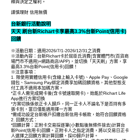
釋與決定之權利。
謹慎理財 信用無價
台新銀行活動說明
天天 刷台新Richart卡享最高3.3%台新Point(信用卡)
回饋
※活動日期：適用2026/7/1-2026/12/31之消費
※活動內容：台新Richart卡於屈臣氏消費(含實體門市(百貨商
場門市不適用)+網路商店/APP)，並切換「天天刷」方案，享
最高3.3%台新Point(信用卡)回饋！
※注意事項：
1. 限使用實體信用卡(含線上輸入卡號)、Apple Pay、Google
錢包、Samsung Pay綁定消費享加碼回饋資格，其他型態支
付工具不適用本加碼方案。
*正卡人需完成開卡後(含卡號速取開卡)，始能於Richart Life
App進行方案切換
*方案切換係依正卡人歸戶，同一正卡人不論名下是否持有多
張卡別，當日僅能適用擇一方案
*需成功設定台新帳戶扣繳台新信用卡帳款，始符合回饋資格
2. 回饋方式：
*回饋計算：正附卡交易採逐筆(小數點後無條件捨去)計算台
新Point(信用卡)回饋。正附卡人之指定消費，將以交易日正卡
人選擇之回饋方案計算回饋，採ID歸戶計算。