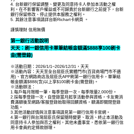
4. 台新銀行保留調整、變更及同意持卡人參加本活動之權
利。在不影響客戶權益或不可歸責於台新銀行之前提下，台新
銀行保留修改、停止提供本服務之權利。
5. 其餘注意事項請詳台新Richart卡網頁 。
謹慎理財 信用無價
第一銀行活動說明
天天：刷一銀信用卡單筆結帳金額滿$888享100刷卡
金(需登錄)
※活動日期：2026/1/1~2026/12/31，天天
※活動內容：天天至全台屈臣氏實體門市(百貨商場門市不適
用)、官方網路商店及屈臣氏APP刷第一銀行信用卡，單筆結
帳金額滿$888(含)以上享$100刷卡金(需登錄)。
※活動辦法：
1.每戶每月限贈一筆，每季登錄一次，每季限量2,000份。
2.採每季登錄一次，自登錄當月起享活動參與資格，卡友需消
費滿額後至網路/客服登錄始取得回饋資格，額滿即關閉登錄
功能。
3.其他活動詳情與注意事項請見第一銀行信用卡官網。
4.第一銀行與台灣屈臣氏保留隨時變更、取消、終止本活動及
同意持卡人參加與否之權利，其他未盡事宜，悉依第一銀行信
用卡會員約定條款辦理。