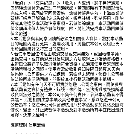
「我的」＞「交易紀錄」＞「收入」內查詢，恕不另行通知。
回饋時悠遊付需為已註冊開通狀態，若回饋時有下列情形無法
完成入帳，視同放棄回饋資格：悠遊付帳戶失效、上海商業儲
蓄銀行帳戶已解除綁定或失效者、帳戶註銷、強制停用、刪除
等或其他違反本活動注意事項。若儲值餘額加上本活動回饋儲
值金額超出個人帳戶儲值額度上限，將無法完成本活動回饋儲
值金發送。
5.本活動參與者同意回饋所必須之相關個人資料，將於本活動
目的範圍內進行蒐集、處理及利用，將僅供本公司及屈臣氏，
用於回饋統計之特定目的使用。
6.若使用者因任何理由取消交易或交易無效，或因帳務爭議、
虛偽交易，或其他違反誠信原則之方法取得上述活動資格者，
主辦單位將逕予以取消活動符合資格，並通知使用者返還因本
活動所獲得之回饋。使用者需於收到通知後隔日起算30天內
依悠遊卡公司提供之方式返還，若逾期未返還，悠遊卡公司將
依法追回本活動回饋，並得於其後行銷活動回饋中抵銷。
7.本活動如有任何因不可歸責於悠遊卡公司之事由，而使參與
本活動者之資料有遺失、錯誤、未回傳、無法辨識或毀損所導
致資料無效之情況，本公司不負任何責任，參與本活動者不得
異議。 活動相關注意事項及其他未盡事宜，悉以悠遊卡公司
公告為準；悠遊卡公司保留審核用戶於本活動參加資格及隨時
修改、變更、終止或暫停本活動及對本活動所有事宜做出最終
解釋、決定之權利。
謹慎理財 信用無價