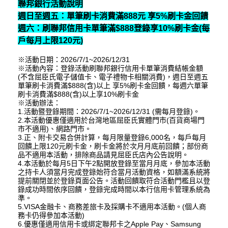
聯邦銀行活動說明
週日至週五：單筆刷卡消費滿888元 享5%刷卡金回饋
週六：刷聯邦信用卡單筆滿$888登錄享10%刷卡金(每
戶每月上限120元)
※活動日期：2026/7/1~2026/12/31
※活動內容：登錄活動刷聯邦銀行信用卡單筆消費結帳金額
(不含屈臣氏電子儲值卡、電子禮物卡相關消費)，週日至週五
單筆刷卡消費滿$888(含)以上 享5%刷卡金回饋，每週六單筆
刷卡消費滿$888(含)以上享10%刷卡金
※活動辦法：
1.活動暨登錄期間：2026/7/1~2026/12/31 (需每月登錄)。
2.本活動優惠僅適用於台灣地區屈臣氏實體門市(百貨商場門
市不適用)、網路門市。
3.正、附卡交易合併計算，每月限量登錄6,000名，每戶每月
回饋上限120元刷卡金，刷卡金將於次月月底前回饋；部份商
品不適用本活動，排除商品請見屈臣氏店內公告說明。
4.本活動於每月5日下午2點開放登錄至當月月底，參加本活動
之持卡人須當月完成登錄始符合當月活動資格，如額滿系統將
提前關閉並於登錄頁面公告。活動回饋取符合活動門檻且以登
錄成功時間依序回饋，登錄完成時間以本行信用卡管理系統為
準。
5.VISA金融卡、商務差旅卡及採購卡不適用本活動。(個人商
務卡仍得參加本活動)
6.優惠僅適用信用卡或綁定聯邦卡之Apple Pay、Samsung