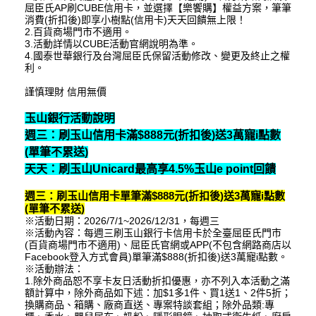
屈臣氏AP刷CUBE信用卡，並選擇【樂饗購】權益方案，筆筆
消費(折扣後)即享小樹點(信用卡)天天回饋無上限！
2.百貨商場門市不適用。
3.活動詳情以CUBE活動官網說明為準。
4.國泰世華銀行及台灣屈臣氏保留活動修改、變更及終止之權
利。
謹慎理財 信用無價
玉山銀行活動說明
週三：刷玉山信用卡滿$888元(折扣後)送3萬寵i點數
(單筆不累送)
天天：刷玉山Unicard最高享4.5%玉山e point回饋
週三：刷玉山信用卡單筆滿$888元(折扣後)送3萬寵i點數
(單筆不累送)
※活動日期：2026/7/1~2026/12/31，每週三
※活動內容：每週三刷玉山銀行卡信用卡於全臺屈臣氏門市
(百貨商場門市不適用)、屈臣氏官網或APP(不包含網路商店以
Facebook登入方式會員)單筆滿$888(折扣後)送3萬寵i點數。
※活動辦法：
1.除外商品恕不享卡友日活動折扣優惠，亦不列入本活動之滿
額計算中，除外商品如下述：加$1多1件、買1送1、2件5折；
換購商品、箱購、廠商直送、專案特談套組；除外品類:專