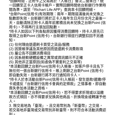
*回饋時間：正附卡之交易將於「入帳日」後次二營業日，統
一回饋至正卡人信用卡帳戶。實際回饋時間依台新銀行作業時
間為準。請至「Richart Life APP」查詢本卡回饋明細。
*台新Point(信用卡)有效期限：兩年。期限屆滿後尚未兌換之
點數即失效，台新銀行將於正卡人每年生日月份次月之最後一
天，自動清除正附卡人兩年前累積且尚未兌換之台新Point (信
用卡)。不得再行主張加回點數。
*持卡人如因以下列各點原因獲得消費回饋時，持卡人原先已
取得之台新Point (信用卡)，台新銀行得逕行調整扣回不另通
知。
(1) 任何理由退還刷卡買受之貨品/服務
(2) 因簽帳爭議及其他原因而退還刷卡消費款項
(3) 屬公告不回饋消費項目
(4) 因系統軟硬體設備之異常或資訊顯示不正確
(5) 其他非正當原因(如虛偽不實套利之交易等)
*本活動回饋之台新Point(信用卡)入帳後，如客戶停卡且名下
無任何一張台新銀行信用卡，帳上剩餘之台新Point (信用卡)
即自動失效，台新銀行將不另行通知持卡人。
*持卡人於本活動台新Point(信用卡)入帳前，發生退款/遲繳/停
卡或違反「台新銀行信用卡會員約定條款」之情事者，即自動
喪失參加本活動之資格。
*本活動回饋之台新Point(信用卡)，恕不得要求折現或以溢繳
款方式領回，亦不得要求兌換其他商品、折換現金或轉讓予他
人。
3. 限交易地為「臺灣」、且交易幣別為「新臺幣」之交易，
若交易地非臺灣或交易幣別非新臺幣，則不符合本活動消費認
列。