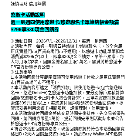
謹慎理財 信用無價
悠遊卡活動說明
週一到週四使用悠遊卡/悠遊聯名卡單筆結帳金額滿
$299享$30現金回饋券
※活動日期：2026/7/1~2026/12/31，每週一到週四
※活動內容：每週一到週四持悠遊卡/悠遊聯名卡，於全台屈
臣氏實體門市(百貨商場門市不適用)，以悠遊卡功能單筆扣款
消費滿$299(含)以上，即享$30現金回饋券，單筆不累贈，每
人每月限領2次，回饋金總名額上限1萬名，額滿將於悠遊卡
FB官方粉絲專頁公告。
※注意事項：
1.本活動回饋計算範圍僅限可使用悠遊卡付款之屈臣氏實體門
市(百貨商場門市不適用)。
2.本活動內容所述之「消費扣款」限使用悠遊卡(包含悠遊聯
名卡、悠遊Debit卡)之悠遊卡功能扣款，並分別歸戶累積計算
回饋(悠遊聯名卡正附卡人將合併計算)，且單次實際扣款金額
需滿399元(含)以上，每悠遊付帳戶限領25份現金回饋券。提
醒您妥善利用悠遊卡相關服務，謹慎理財，信用無價。
3.本活動悠遊付回饋金將依交易時間先後排序，先交易者優先
回饋，總回饋券限量1萬份，提前回饋完畢則活動結束並公告
於悠遊卡FB官方粉絲專頁公告。
4.符合本活動回饋資格者，現金回饋券將於符合本活動回饋資
格日D+2天內回饋至悠遊付帳戶，請於Easy Wallet APP點選