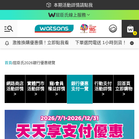
下載app最高回饋$350
本期活動詳情請點我
屈臣氏線上服務
0
激推換購優惠價！立即點我看
激推換購優惠價！立即點我看
下單選閃電送 1小時到貨！領神券
首頁
/
屈臣氏2026銀行優惠總覽
網路商店
實體門市
寵i會員
銀行優惠
行動支付
回首頁
活動詳情
活動詳情
權益詳情
支付一覽
活動詳情
立即購物
>
>
>
>
>