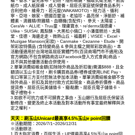
櫃、香水、嬰兒尿布、奶粉、隱形眼鏡、抽取式衛生紙、廚房
紙巾、成人紙尿褲、成人營養。屈臣氏家庭號保健食品系列、
合利他命、維骨力、若元錠(WAKAMOTO)、紐力活、循利
寧、亞培、娘家、德國百靈油、老協珍、晶亮保、淨脈舒、補
體素、滴雞精/熬雞精、血糖機(含配件)、 參天、太陽星；
CeraVe、ALLIE、Truu童、理膚寶水、re'dermx瑞德膚、
Ulike、SUISAI; 鳳梨酥、大黑松小倆口、小潘蛋糕坊、太陽
堂、佳德、海邊走走、微熱山丘、福義軒；VISEE、Excel、
Muzigae Mansion(彩妝)、Canmake、Cezanne、Etude、開
架彩妝特價品 (含特變商品 & 參與主檔之開架彩妝商品)。本
活動僅適用於台灣地區屈臣實體門市(百貨商場門市不適用)及
官方網路(不包含網路商店以Facebook登入方式會員)商品，
且不與其他優惠活動合併使用。
2.單筆消費結帳金額(扣除除外商品及折扣後)需滿$888，且全
額須以玉山卡支付，刷卡購買商品券/禮券或使用LINE Pay、
街口等第三方支付恕無法參加本活動。單筆消費結帳金額不含
除外商品、折扣及其他付款方式如現金、商品券折價券、商品
提貨券、屈臣氏玩美儲值卡、寵i點數、屈臣氏電子儲值卡、
電子禮物卡。
3.如欲不可抗力或不可歸責之事由，玉山銀行及屈臣氏保留活
動修改、變更及終止本活動及對本活動所有事宜最終解釋與決
定之權利。
天天：刷玉山Unicard最高享4.5%玉山e point回饋
※活動期間：2026/7/1~2026/12/31
※活動辦法:
1.百大指定消費，百搭生活，UP選最高享4.5%玉山e point回