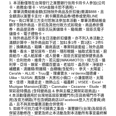
1. 本活動僅限在台灣發行之滙豐銀行信用卡持卡人參加(公司
卡、商務金/普卡、VISA金融卡恕不適用)。
2. 單筆消費結帳金額(扣除除外商品及折扣後)需滿$888，且
全額須以滙豐卡支付，刷卡購買商品券/禮券或使用LINE
Pay、街口等第三方支付恕無法參加本活動。單筆消費結帳金
額不含除外商品、折扣及其他付款方式如現金、商品券折價
券、商品提貨券、屈臣氏玩美儲值卡、寵i點數、屈臣氏電子
儲值卡、電子禮物卡。
3. 除外商品恕不享卡友日活動折扣優惠，亦不列入本活動之
滿額計算中，除外商品如下述：加$1多1件、買1送1、2件5
折；換購商品、箱購、廠商直送、專案特談套組；除外品類:
專櫃、香水、嬰兒尿布、奶粉、隱形眼鏡、抽取式衛生紙、廚
房紙巾、成人紙尿褲、成人營養。屈臣氏家庭號保健食品系
列、合利他命、維骨力、若元錠(WAKAMOTO)、紐力活、循
利寧、亞培、娘家、德國百靈油、老協珍、晶亮保、淨脈舒、
補體素、滴雞精/熬雞精、血糖機(含配件)、 參天、太陽星；
CeraVe、ALLIE、Truu童、理膚寶水、re'dermx瑞德膚、
Ulike、SUISAI; 鳳梨酥、大黑松小倆口、小潘蛋糕坊、太陽
堂、佳德、海邊走走、微熱山丘、福義軒；VISEE、Excel、
Muzigae Mansion(彩妝)、Canmake、Cezanne、Etude、開
架彩妝特價品 (含特變商品 & 參與主檔之開架彩妝商品)。
4.本活動僅適用於台灣地區屈臣實體門市(百貨商場門市不適
用)及官方網路(不包含網路商店以Facebook登入方式會員)商
品，且不與其他優惠活動合併使用。
5. 如欲不可抗力或不可歸責之事由，滙豐銀行(台灣)及屈臣氏
保留活動修改、變更及終止本活動及對本活動所有事宜最終解