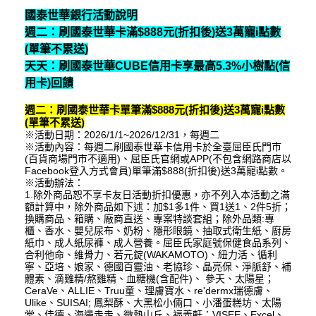
國泰世華銀行活動說明
週二：刷國泰世華卡滿$888元(折扣後)送3萬寵i點數
(單筆不累送)
天天：刷國泰世華CUBE信用卡享最高5.3%小樹點(信
用卡)回饋
週二：刷國泰世華卡單筆滿$888元(折扣後)送3萬寵i點數
(單筆不累送)
※活動日期：2026/1/1~2026/12/31，每週二
※活動內容：
每週二刷國泰世華卡信用卡於全臺屈臣氏門市
(百貨商場門市不適用)、屈臣氏官網或APP(不包含網路商店以
Facebook登入方式會員)單筆滿$888(折扣後)送3萬寵i點數。
※活動辦法：
1.除外商品恕不享卡友日活動折扣優惠，亦不列入本活動之滿
額計算中，除外商品如下述：加$1多1件、買1送1、2件5折；
換購商品、箱購、廠商直送、專案特談套組；除外品類:專
櫃、香水、嬰兒尿布、奶粉、隱形眼鏡、抽取式衛生紙、廚房
紙巾、成人紙尿褲、成人營養。屈臣氏家庭號保健食品系列、
合利他命、維骨力、若元錠(WAKAMOTO)、紐力活、循利
寧、亞培、娘家、德國百靈油、老協珍、晶亮保、淨脈舒、補
體素、滴雞精/熬雞精、血糖機(含配件)、 參天、太陽星；
CeraVe、ALLIE、Truu童、理膚寶水、re'dermx瑞德膚、
Ulike、SUISAI; 鳳梨酥、大黑松小倆口、小潘蛋糕坊、太陽
堂、佳德、海邊走走、微熱山丘、福義軒；VISEE、Excel、