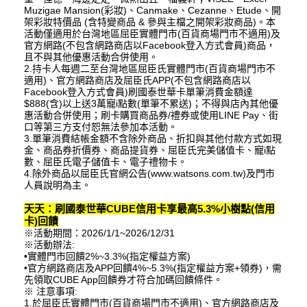
Muzigae Mansion(彩妝)、Canmake、Cezanne、Etude、開
架彩妝特價品 (含特變商品 & 參與主檔之開架彩妝商品)。本
活動僅適用於台灣地區屈臣實體門市(百貨商場門市不適用)及
官方網路(不包含網路商店以Facebook登入方式會員)商品，
且不與其他優惠活動合併使用。
2.持卡人每週二至台灣地區屈臣氏實體門市(百貨商場門市不
適用)、官方網路商店及屈臣氏APP(不包含網路商店以
Facebook登入方式會員)刷國泰世華卡單筆消費金額達
$888(含)以上送3萬寵i點數(單筆不累送)；不得與店內其他優
惠活動合併使用；刷卡購買商品券/禮券或使用LINE Pay、街
口等第三方支付恕無法參加本活動。
3.單筆消費結帳金額不含除外商品、折扣與其他付款方式如現
金、商品券折價券、商品提貨券、屈臣氏完美儲值卡、寵i點
數、屈臣氏電子儲值卡、電子禮物卡。
4.除外商品以屈臣氏官網公告(www.watsons.com.tw)及門市
人員說明為主。
天天：刷國泰世華CUBE信用卡享最高5.3%小樹點(信用
卡)回饋
※活動期間：2026/1/1~2026/12/31
※活動辦法:
•實體門市回饋2%~3.3%(指定權益方案)
•官方網路商店及APP回饋4%~5.3%(指定權益方案+領券)，需
先領取CUBE App回饋券才符合加碼回饋條件。
※ 注意事項:
1.於屈臣氏實體門市(百貨商場門市不適用)、官方網路商店及