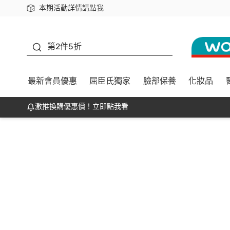
本期活動詳情請點我
下載app最高回饋$350
善存
第2件5折
最新會員優惠
屈臣氏獨家
臉部保養
化妝品
激推換購優惠價！立即點我看