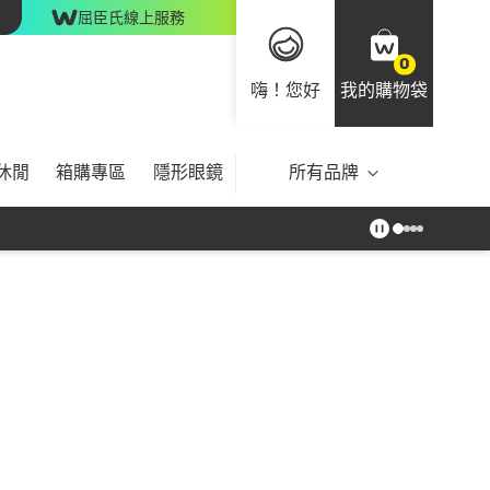
屈臣氏線上服務
0
嗨！您好
我的購物袋
休閒
箱購專區
隱形眼鏡
所有品牌