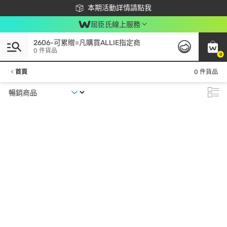
下載app最高回饋$350
本期活動詳情請點我
屈臣氏線上服務
2606-可累贈=凡購買ALLIE指定商
0 件貨品
0
首頁
0 件貨品