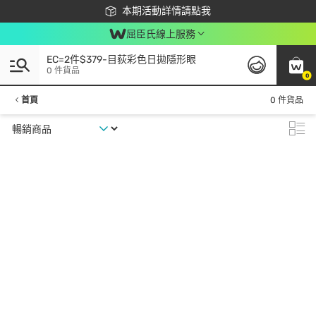
下載app最高回饋$350
本期活動詳情請點我
屈臣氏線上服務
EC=2件$379-目荻彩色日拋隱形眼
0 件貨品
0
首頁
0 件貨品