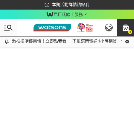
下載app最高回饋$350
本期活動詳情請點我
屈臣氏線上服務
0
激推換購優惠價！立即點我看
激推換購優惠價！立即點我看
下單選閃電送 1小時到貨！領神券