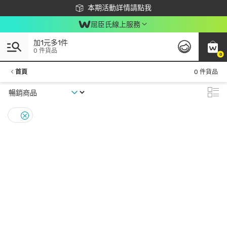
下載app最高回饋$350
本期活動詳情請點我
屈臣氏線上服務
加1元多1件
0 件貨品
0
首頁
0 件貨品