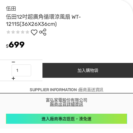
伍田
伍田12吋超廣角循環涼風扇 WT-
1211S(36X26X36cm)
699
$
加入購物袋
SUPPLIER INFORMATION :廠商直送資訊
富弘家電股份有限公司
廠商出貨詳細資訊
進入廠商專店逛逛，湊免運