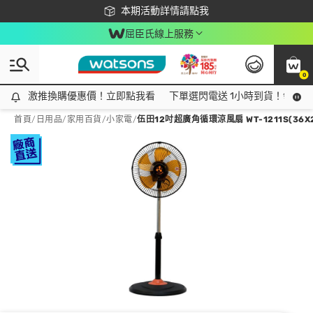
下載app最高回饋$350
本期活動詳情請點我
屈臣氏線上服務
0
激推換購優惠價！立即點我看
激推換購優惠價！立即點我看
下單選閃電送 1小時到貨！領神券
首頁
/
日用品
/
家用百貨
/
小家電
/
伍田12吋超廣角循環涼風扇 WT-1211S(36X2