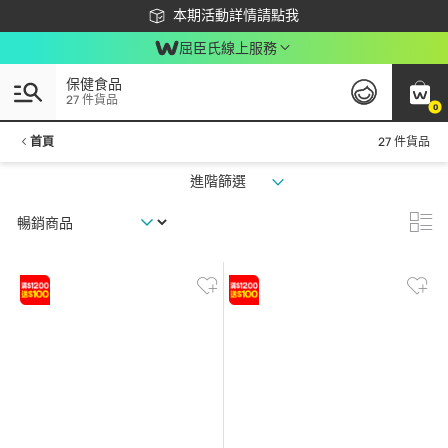
下載app最高回饋$350
本期活動詳情請點我
屈臣氏線上服務
保健食品
27 件貨品
0
首頁
27 件貨品
進階篩選