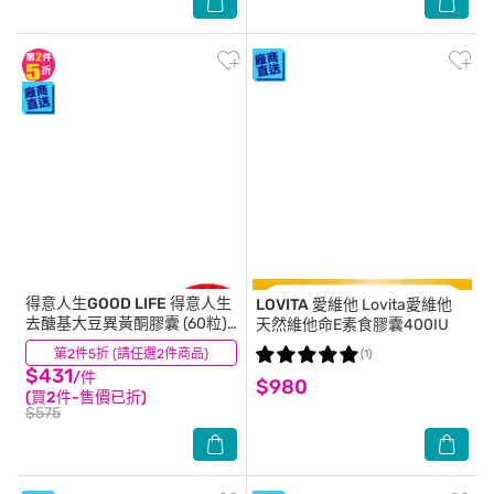
得意人生GOOD LIFE
得意人生
LOVITA 愛維他
Lovita愛維他
去醣基大豆異黃酮膠囊 (60粒)
天然維他命E素食膠囊400IU
全素
第2件5折 (請任選2件商品)
(2)
(1)
$431
/件
$980
(買2件-售價已折)
$575