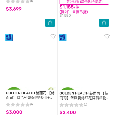
(0)
第2件5折 (請任選2件商品)
(0)
$1,185
/件
$3,699
(買2件-售價已折)
$1,580
GOLDEN HEALTH 赫而司
【赫
GOLDEN HEALTH 赫而司
【赫
而司】以色列智保健PS-II全素
而司】普羅曼絲紅花苜蓿植物
食膠囊(60顆×2罐)磷脂絲胺酸/
膠囊(60顆×2罐)全素頂級植物
(0)
(0)
腦磷脂
異黃酮
$3,000
$2,400