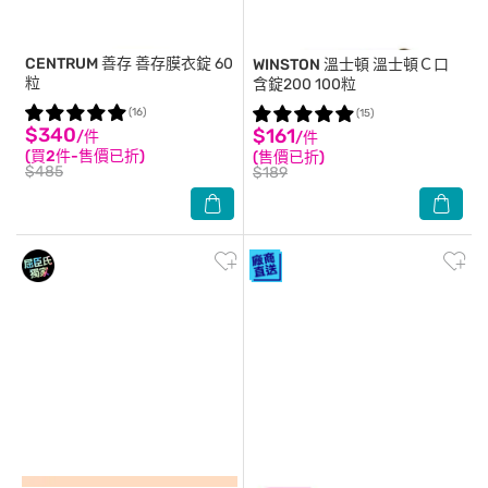
CENTRUM 善存
善存膜衣錠 60
WINSTON 溫士頓
溫士頓Ｃ口
粒
含錠200 100粒
(16)
(15)
$340
$161
/件
/件
(買2件-售價已折)
(售價已折)
$485
$189