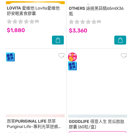
LOVITA 愛維他
Lovita愛維他
OTHERS
詠統黑蒜精65mlX36
舒安眠素食膠囊
瓶
(0)
(0)
$1,880
$3,360
昂萃PURIGINAL LIFE
昂萃
GOODLIFE
得意人生 苦瓜胜肽
Puriginal Life-專利光萃逆痕膠
膠囊 (60粒/盒)
囊-60顆/瓶