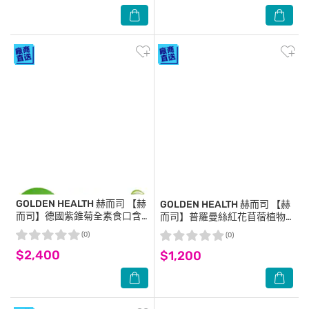
GOLDEN HEALTH 赫而司
【赫
GOLDEN HEALTH 赫而司
【赫
而司】德國紫錐菊全素食口含
而司】普羅曼絲紅花苜蓿植物
錠(60顆*2罐)高濃縮45:1紫錐
膠囊(60顆/罐)全素頂級植物異
(0)
(0)
花/C/D/鋅/硒
黃酮
$2,400
$1,200