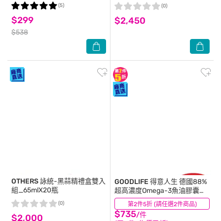
(5)
(0)
$299
$2,450
$538
OTHERS
詠統-黑蒜精禮盒雙入
GOODLIFE
得意人生 德國88%
組_65mlX20瓶
超高濃度Omega-3魚油膠囊
(30粒/盒)
(0)
第2件5折 (請任選2件商品)
(0)
$735
/件
$2,000