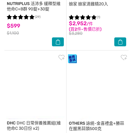
NUTRIPLUS
活沛多 緩釋型維
娘家
娘家滴雞精20入
他命C+B群 90錠+30錠
(29)
(1)
$2,952
/件
$599
(買2件-售價已折)
$1,100
$3,280
DHC
DHC 日常保養推薦組(維
OTHERS
詠統-金喜禮盒+勝蒜
他命C 30日份 x2)
在握黑蒜頭500克