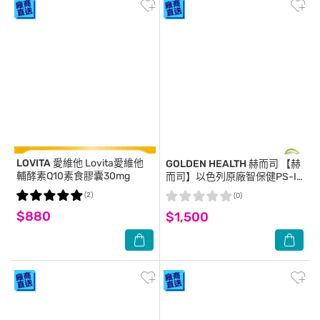
LOVITA 愛維他
Lovita愛維他
GOLDEN HEALTH 赫而司
【赫
輔酵素Q10素食膠囊30mg
而司】以色列原廠智保健PS-II
植物膠囊(60顆/罐)磷脂醯絲胺
(2)
(0)
酸PS
$880
$1,500