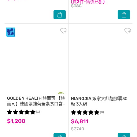
(買2件-售價已折)
$980
GOLDEN HEALTH 赫而司
【赫
NIANGJIA
娘家大紅麴膠囊30
而司】德國紫錐菊全素食口含
粒 3入組
錠(60顆/罐)高濃縮45:1紫錐
(3)
(8)
花/C/D/鋅/硒
$1,200
$6,811
$7,740