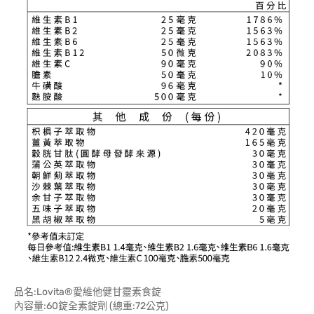
品名:Lovita®愛維他健甘靈素食錠
內容量:60錠全素錠劑 (總重:72公克)