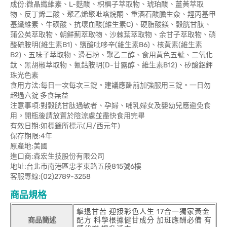
成份:微晶纖維素、L-麩酸、枳椇子萃取物、琥珀酸、薑黃萃取
物、反丁烯二酸、聚乙烯聚吡咯烷酮、重酒石酸膽生僉、羥丙基甲
基纖維素、牛磺酸、抗壞血酸(維生素C)、硬脂酸鎂、穀胱甘肽、
蒲公英萃取物、朝鮮薊萃取物、沙棘葉萃取物、余甘子萃取物、硝
酸硫胺明(維生素B1)、鹽酸吡哆辛(維生素B6)、核黃素(維生素
B2)、五味子萃取物、滑石粉、聚乙二醇、食用黃色五號、二氧化
鈦、黑胡椒萃取物、氰鈷胺明(D-甘露醇、維生素B12)、矽酸鋁鉀
珠光色素
食用方法:每日一次每次三錠。建議應酬前加強服用三錠。一日勿
超過六錠 多食無益
注意事項:對穀胱甘肽過敏者、孕婦、哺乳婦女及嬰幼兒應避免食
用。開瓶後請放置於陰涼處並盡快食用完畢
有效日期:如標籤所標示(月/西元年)
保存期限:4年
原產地:美國
進口商:森宏生技股份有限公司
地址:台北市南港區忠孝東路五段815號6樓
客服專線:(02)2789-3258
商品規格
擊退甘苦 迎接彩色人生 17合一獨家黃金
商品簡述
配方 科學根據健甘成分 加班應酬必備 有