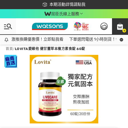
下載app最高回饋$350
本期活動詳情請點我
屈臣氏線上服務
0
激推換購優惠價！立即點我看
激推換購優惠價！立即點我看
下單選閃電送 1小時到貨！領神券
首頁
/
LOVITA愛維他 健甘靈草本複方素食錠 60錠