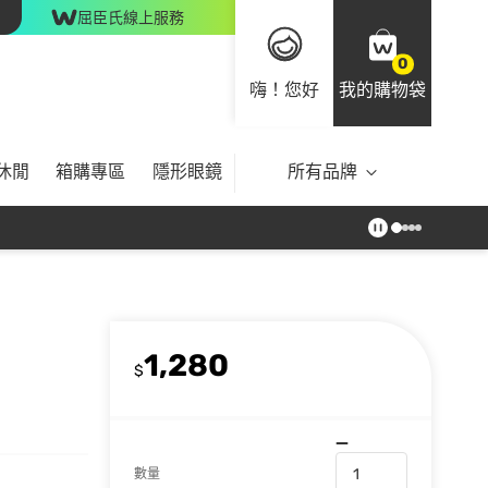
屈臣氏線上服務
0
嗨！您好
我的購物袋
休閒
箱購專區
隱形眼鏡
所有品牌
1,280
$
數量