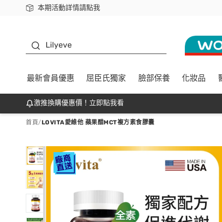
本期活動詳情請點我
下載app最高回饋$350
K beauty
Lilyeve
最新會員優惠
屈臣氏獨家
臉部保養
化妝品
激推換購優惠價！立即點我看
首頁
/
LOVITA愛維他 蘋果醋MCT複方素食膠囊