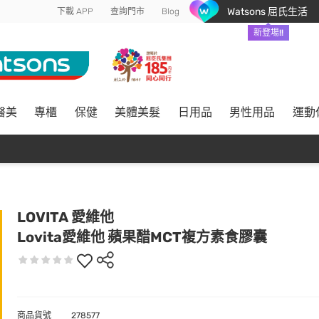
Watsons 屈氏生活
下載 APP
查詢門市
Blog
新登場!!
醫美
專櫃
保健
美體美髮
日用品
男性用品
運動
LOVITA 愛維他
Lovita愛維他 蘋果醋MCT複方素食膠囊
商品貨號
278577