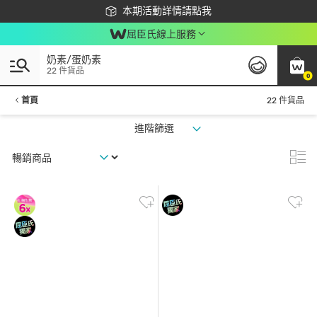
下載app最高回饋$350
本期活動詳情請點我
屈臣氏線上服務
奶素/蛋奶素
22 件貨品
0
首頁
22 件貨品
進階篩選