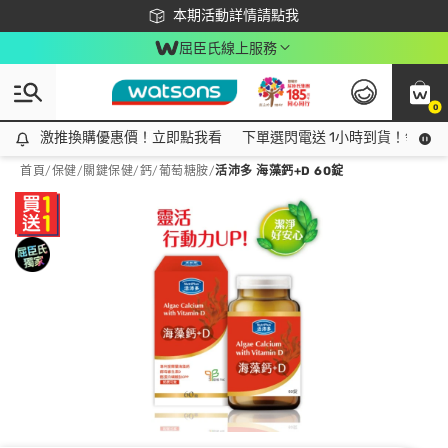
下載app最高回饋$350
本期活動詳情請點我
屈臣氏線上服務
0
激推換購優惠價！立即點我看
激推換購優惠價！立即點我看
下單選閃電送 1小時到貨！領神券
首頁
/
保健
/
關鍵保健
/
鈣/葡萄糖胺
/
活沛多 海藻鈣+D 60錠