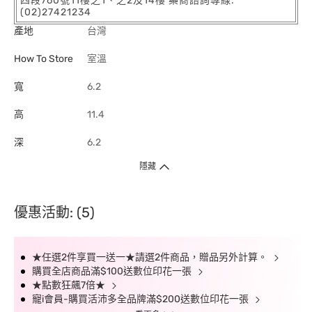
四段760號11樓之1、之2及14樓 藥商諮詢專線:
(02)27421234
產地
台灣
How To Store
室溫
寬
6.2
高
11.4
深
6.2
隱藏
優惠活動: (5)
★任選2件享買一送一★請選2件商品，贈品另外計算。
購買全店商品滿$100送數位印花一張
★點數狂飆7倍★
寵i會員-購買活沛多全品牌滿$200送數位印花一張