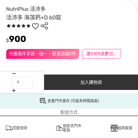
NutriPlus 活沛多
活沛多 海藻鈣+D 60錠
900
$
任選兩件享買一送一，數量請選2件
滿$100送數位印花
加入購物袋
查看門市庫存 (可能有時間誤差)
配送方式
屈臣氏門市
宅配到府
超商取貨
取貨