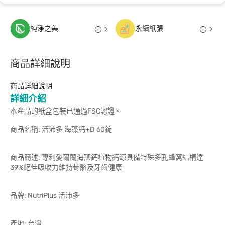
純淨之美
永續紙張
商品詳細說明
商品詳細說明
詳細介紹
本產品的紙盒包裝已通過FSC認證。
商品名稱: 活沛多 海藻鈣+D 60錠
商品簡述: 專利愛爾蘭海藻鈣植物鈣源具備特殊多孔蜂窩結構達
39%絕佳吸收力維持骨骼及牙齒健康
品牌: NutriPlus 活沛多
產地: 台灣