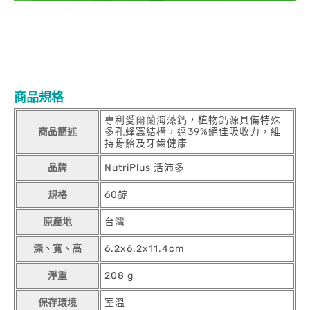
商品規格
專利愛爾蘭海藻鈣，植物鈣源具備特殊
商品簡述
多孔蜂窩結構，達39%絕佳吸收力，維
持骨骼及牙齒健康
品牌
NutriPlus 活沛多
規格
60錠
原產地
台灣
深、寬、高
6.2x6.2x11.4cm
淨重
208 g
保存環境
室溫