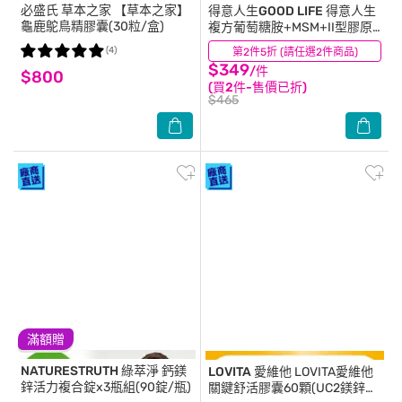
必盛氏 草本之家
【草本之家】
得意人生GOOD LIFE
得意人生
龜鹿鴕鳥精膠囊(30粒/盒)
複方葡萄糖胺+MSM+II型膠原
蛋白膜衣錠 (60錠)
(4)
第2件5折 (請任選2件商品)
(5)
$349
/件
$800
(買2件-售價已折)
$465
滿額贈
NATURESTRUTH
綠萃淨 鈣鎂
LOVITA 愛維他
LOVITA愛維他
鋅活力複合錠x3瓶組(90錠/瓶)
關鍵舒活膠囊60顆(UC2鎂鋅銅