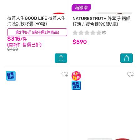
滿額贈
得意人生GOOD LIFE
得意人生
NATURESTRUTH
綠萃淨 鈣鎂
海藻鈣軟膠囊 (60粒)
鋅活力複合錠(90錠/瓶)
第2件5折 (請任選2件商品)
(4)
(0)
$315
/件
$590
(買2件-售價已折)
$420