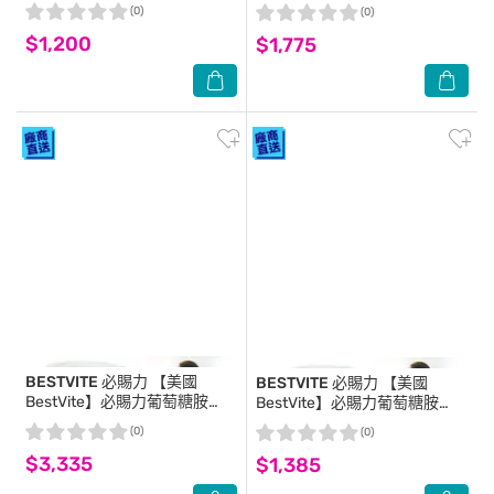
運動膠囊(90顆*1罐)專利C3C高
+MSM膠囊2瓶組 (120顆*2瓶)
(0)
(0)
濃縮95%薑黃素胡椒鹼靈活有
$1,200
感更勝UC-II
$1,775
BESTVITE 必賜力
【美國
BESTVITE 必賜力
【美國
BestVite】必賜力葡萄糖胺
BestVite】必賜力葡萄糖胺
+MSM膠囊4瓶組 (120顆*4瓶)
+MSM膠囊1瓶 (120顆)
(0)
(0)
$3,335
$1,385