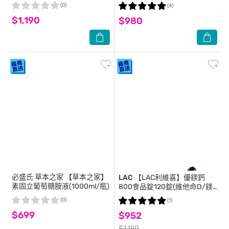
錳鈣)
(0)
(4)
$1,190
$980
必盛氏 草本之家
【草本之家】
LAC
【LAC利維喜】優鎂鈣
素固立葡萄糖胺液(1000ml/瓶)
800食品錠120錠(維他命D/鎂/
鉀/檸檬蘋果酸鈣800/孕養調
(0)
(1)
理)
$699
$952
$1,190