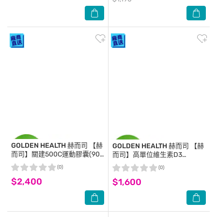
GOLDEN HEALTH 赫而司
【赫
GOLDEN HEALTH 赫而司
【赫
而司】關建500C運動膠囊(90
而司】高單位維生素D3
顆x2罐)葡萄糖胺軟骨素+專利
800IU(90錠*2罐)瑞士DSM原
(0)
(0)
C3C高濃縮95%薑黃素胡椒鹼
廠陽光多多非活性D
$2,400
靈活有感更勝UC-II
$1,600