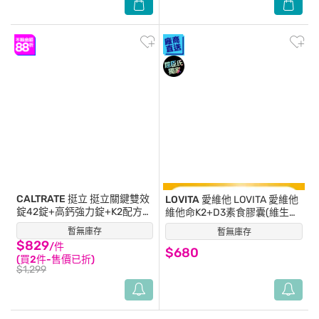
CALTRATE 挺立
挺立關鍵雙效
LOVITA 愛維他
LOVITA 愛維他
錠42錠+高鈣強力錠+K2配方
維他命K2+D3素食膠囊(維生素
28錠
D3)(30顆)
暫無庫存
(4)
暫無庫存
(11)
$829
/件
$680
(買2件-售價已折)
$1,299