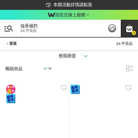
下載app最高回饋$350
本期活動詳情請點我
屈臣氏線上服務
強骨補鈣
24 件貨品
0
首頁
24 件貨品
進階篩選