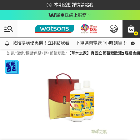
下載app最高回饋$350
本期活動詳情請點我
屈臣氏線上服務
0
激推換購優惠價！立即點我看
激推換購優惠價！立即點我看
下單選閃電送 1小時到貨！領神券
首頁
/
保健
/
關鍵保健
/
鈣/葡萄糖胺
/
【草本之家】真固立葡萄糖胺液2瓶禮盒組(1