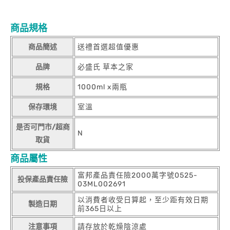
商品規格
商品簡述
送禮首選超值優惠
品牌
必盛氏 草本之家
規格
1000ml x兩瓶
保存環境
室溫
是否可門市/超商
N
取貨
商品屬性
富邦產品責任險2000萬字號0525-
投保產品責任險
03ML002691
以消費者收受日算起，至少距有效日期
製造日期
前365日以上
注意事項
請存放於乾燥陰涼處