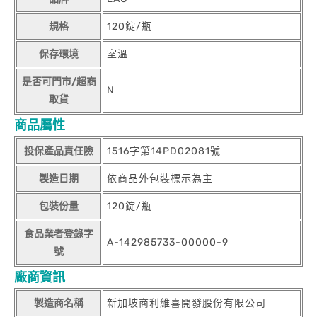
規格
120錠/瓶
保存環境
室溫
是否可門市/超商
N
取貨
商品屬性
投保產品責任險
1516字第14PD02081號
製造日期
依商品外包裝標示為主
包裝份量
120錠/瓶
食品業者登錄字
A-142985733-00000-9
號
廠商資訊
製造商名稱
新加坡商利維喜開發股份有限公司