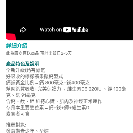
詳細介紹
此為廠商直送商品 預計出貨日2-5天
產品特色及說明
全新升級!鈣有骨氣
好吸收的檸檬蘋果酸鈣型式
鈣鎂黃金比例→鈣 800毫克+鎂400毫克
幫助鈣質吸收+完美保護力→ 維生素D3 220IU 、鉀 100毫
克、氯 91毫克
含鈣、鎂、鉀 維持心臟、肌肉及神經正常運作
存骨本重要營養素→鈣+鎂+鉀+維生素D
素食者可食
推薦對象:
發育期青少年、孕婦