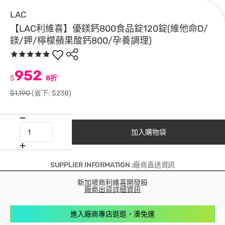
LAC
【LAC利維喜】優鎂鈣800食品錠120錠(維他命D/
鎂/鉀/檸檬蘋果酸鈣800/孕養調理)
952
$
8折
$1,190
(省下: $238)
加入購物袋
SUPPLIER INFORMATION :廠商直送資訊
新加坡商利維喜開發股
廠商出貨詳細資訊
進入廠商專店逛逛，湊免運