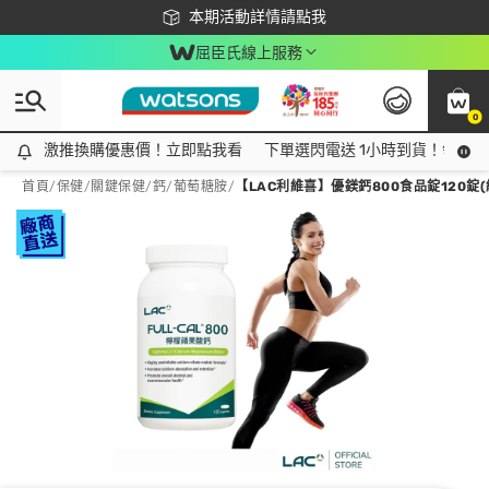
下載app最高回饋$350
本期活動詳情請點我
屈臣氏線上服務
0
激推換購優惠價！立即點我看
激推換購優惠價！立即點我看
下單選閃電送 1小時到貨！領神券
首頁
/
保健
/
關鍵保健
/
鈣/葡萄糖胺
/
【LAC利維喜】優鎂鈣800食品錠120錠(