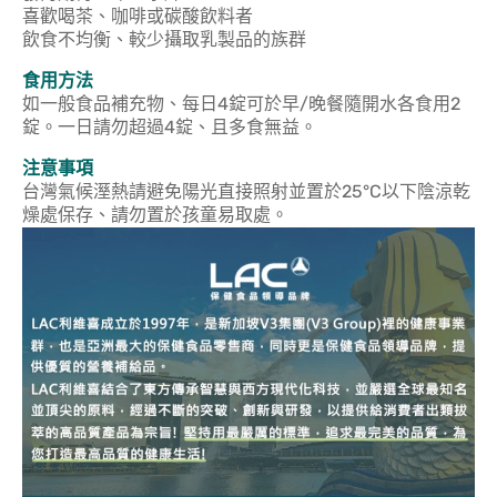
喜歡喝茶、咖啡或碳酸飲料者
飲食不均衡、較少攝取乳製品的族群
食用方法
如一般食品補充物、每日4錠可於早/晚餐隨開水各食用2
錠。一日請勿超過4錠、且多食無益。
注意事項
台灣氣候溼熱請避免陽光直接照射並置於25°C以下陰涼乾
燥處保存、請勿置於孩童易取處。