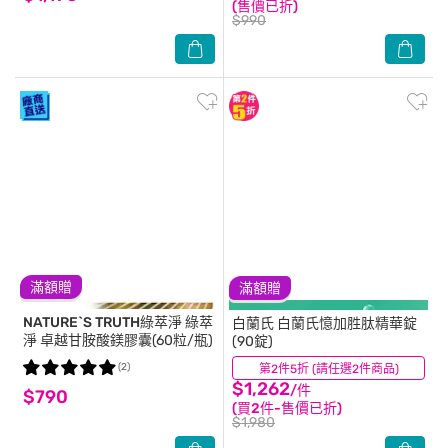
(售價已折)
$990
滿額贈
滿額贈
NATURE`S TRUTH綠萃淨
綠萃
白蘭氏
白蘭氏憶加胜肽精華錠
淨 卓越甘胺酸鎂膠囊(60粒/瓶)
(90錠)
(2)
第2件5折 (請任選2件商品)
(0)
$1,262
/件
$790
(買2件-售價已折)
$1,980