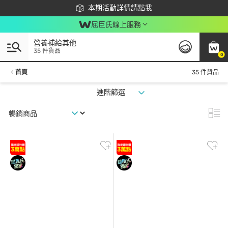
下載app最高回饋$350
本期活動詳情請點我
屈臣氏線上服務
營養補給其他
35 件貨品
0
首頁
35 件貨品
進階篩選