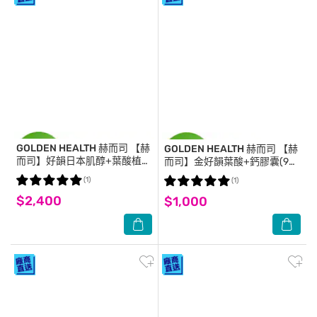
GOLDEN HEALTH 赫而司
【赫
GOLDEN HEALTH 赫而司
【赫
而司】好韻日本肌醇+葉酸植物
而司】金好韻葉酸+鈣膠囊(90
膠囊(90顆×2罐)女性孕前補養
顆*2罐)孕前補養配方葉酸
(1)
(1)
配方
599mcg+鈣132mg
$2,400
$1,000