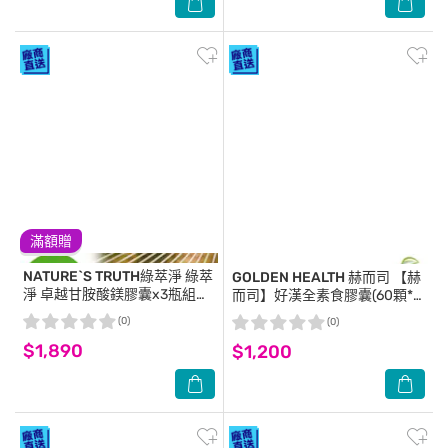
滿額贈
NATURE`S TRUTH綠萃淨
綠萃
GOLDEN HEALTH 赫而司
【赫
淨 卓越甘胺酸鎂膠囊x3瓶組
而司】好漢全素食膠囊(60顆*1
(60粒/瓶)
罐)男性備孕八合一配方-肉酸/
(0)
(0)
精胺酸/Q10/葉酸/鋅/酵母/硒/
$1,890
$1,200
維生素E