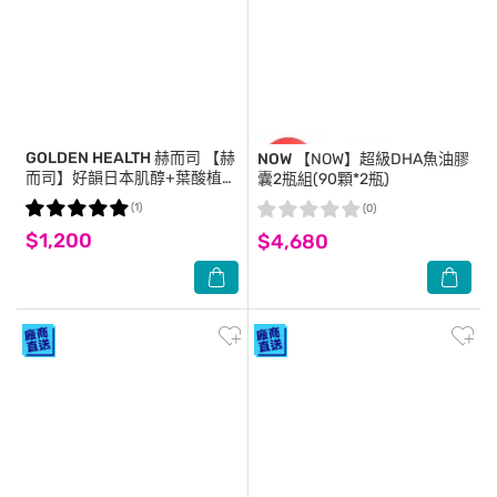
GOLDEN HEALTH 赫而司
【赫
NOW
【NOW】超級DHA魚油膠
而司】好韻日本肌醇+葉酸植物
囊2瓶組(90顆*2瓶)
膠囊(90顆/罐)女性孕前補養配
(1)
(0)
方
$1,200
$4,680