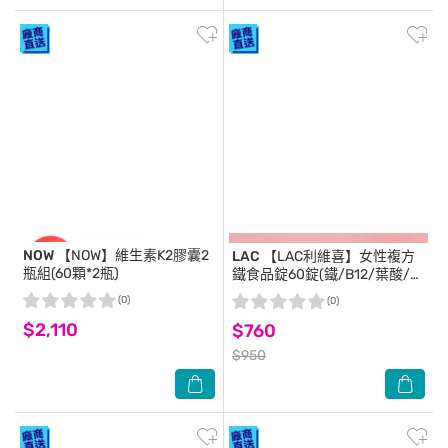
NOW
【NOW】維生素K2膠囊2
LAC
【LAC利維喜】女性複方
瓶組(60顆*2瓶)
鐵食品錠60錠(鐵/B12/葉酸/素
食可)
(0)
(0)
$2,110
$760
$950