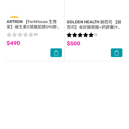
ARTRON
【FertiHouse 生育
GOLDEN HEALTH 赫而司
【赫
家】維生素D葉酸肌醇Q10膠囊
而司】金好韻葉酸+鈣膠囊(90
(30顆/1月份)
顆*1罐)孕前補養配方高單位葉
(0)
(1)
酸599mcg+鈣132mg
$490
$500