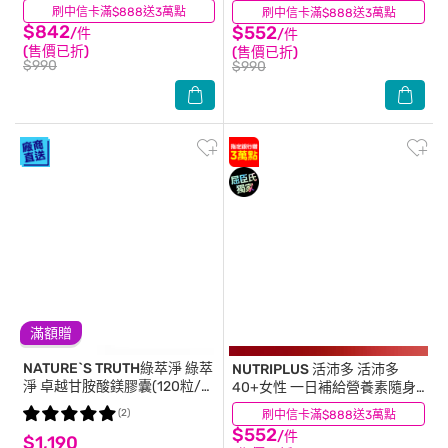
包21入
包21入
刷中信卡滿$888送3萬點
(3)
刷中信卡滿$888送3萬點
(10)
$842
$552
/件
/件
(售價已折)
(售價已折)
$990
$990
滿額贈
NATURE`S TRUTH綠萃淨
綠萃
NUTRIPLUS 活沛多
活沛多
淨 卓越甘胺酸鎂膠囊(120粒/
40+女性 一日補給營養素隨身
瓶)
包21入
(2)
刷中信卡滿$888送3萬點
(2)
$552
/件
$1,190