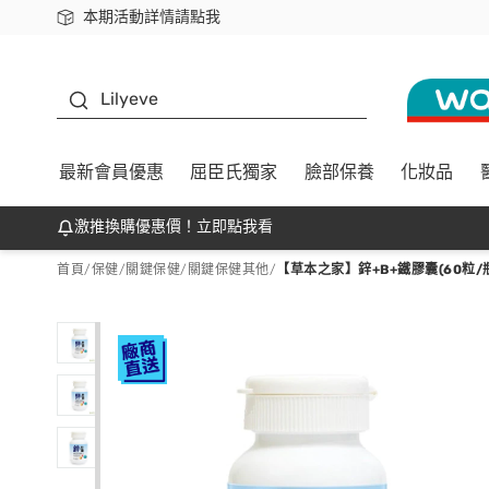
本期活動詳情請點我
下載app最高回饋$350
K beauty
Lilyeve
最新會員優惠
屈臣氏獨家
臉部保養
化妝品
激推換購優惠價！立即點我看
首頁
/
保健
/
關鍵保健
/
關鍵保健其他
/
【草本之家】鋅+B+鐵膠囊(60粒/