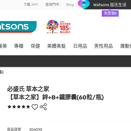
Watsons 屈氏生活
下載 APP
查詢門市
Blog
新登場!!
醫美
專櫃
保健
美體美髮
日用品
男性用品
運動
瓶)
必盛氏 草本之家
【草本之家】鋅+B+鐵膠囊(60粒/瓶)
商品貨號
206090