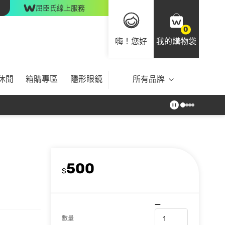
屈臣氏線上服務
0
嗨！您好
我的購物袋
休閒
箱購專區
隱形眼鏡
所有品牌
500
$
數量