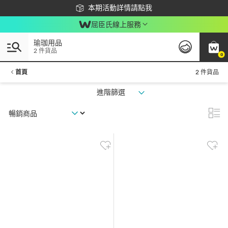
下載app最高回饋$350
本期活動詳情請點我
屈臣氏線上服務
瑜珈用品
2 件貨品
0
首頁
2 件貨品
進階篩選