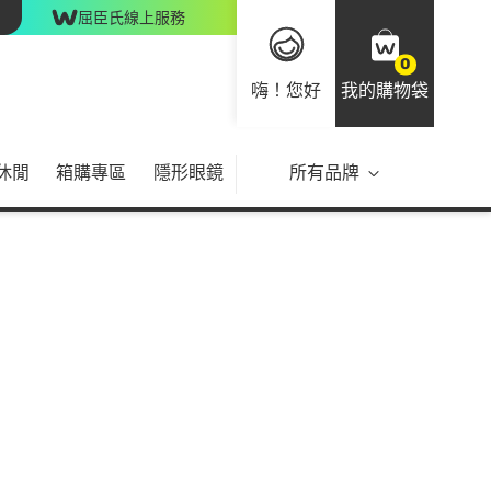
屈臣氏線上服務
0
嗨！您好
我的購物袋
休閒
箱購專區
隱形眼鏡
所有品牌