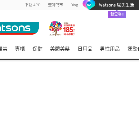
Watsons 屈氏生活
下載 APP
查詢門市
Blog
新登場!!
醫美
專櫃
保健
美體美髮
日用品
男性用品
運動