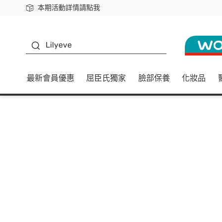
本期活動詳情請點我
下載app最高回饋$350
K beauty
Lilyeve
最新會員優惠
屈臣氏獨家
臉部保養
化妝品