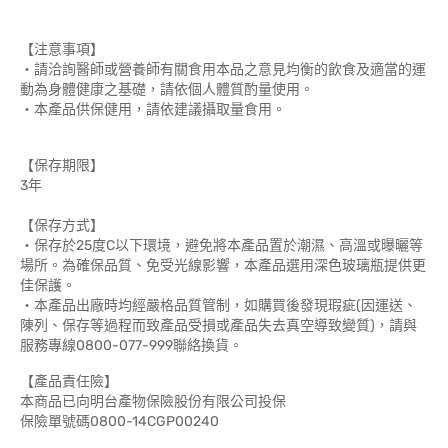
【注意事項】
‧請洽詢醫師或營養師有關食用本品之意見均衡的飲食及適當的運
動為身體健康之基礎，請依個人體質酌量使用。
‧本產品供保健用，請依建議攝取量食用。
【保存期限】
3年
【保存方式】
‧保存於25度C以下環境，避免將本產品置於潮濕、高溫或曝曬等
場所。為確保品質、免受光線影響，本產品選用深色玻璃瓶提供更
佳保護。
‧本產品出廠時均經嚴格品質管制，如購買後發現瑕疵(因運送、
陳列、保存等過程而致產品受損或產品失去真空導致變質)，請與
服務專線0800-077-999聯絡換貨。
【產品責任險】
本商品已向明台產物保險股份有限公司投保
保險單號碼0800-14CGP00240