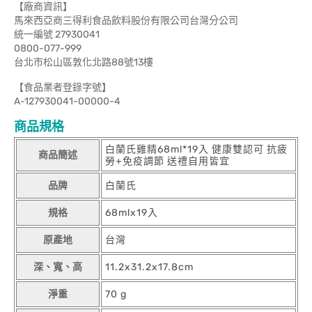
【廠商資訊】
馬來西亞商三得利食品飲料股份有限公司台灣分公司
統一編號 27930041
0800-077-999
台北市松山區敦化北路88號13樓
【食品業者登錄字號】
A-127930041-00000-4
商品規格
白蘭氏雞精68ml*19入 健康雙認可 抗疲
商品簡述
勞+免疫調節 送禮自用皆宜
品牌
白蘭氏
規格
68mlx19入
原產地
台灣
深、寬、高
11.2x31.2x17.8cm
淨重
70 g