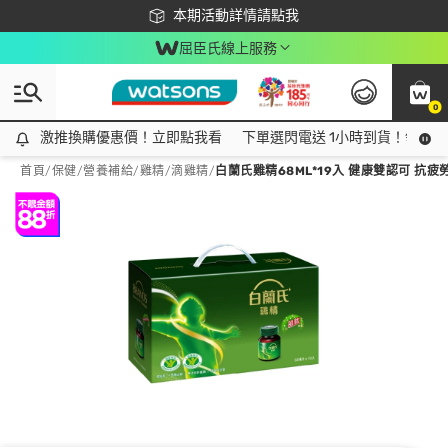
下載app最高回饋$350
本期活動詳情請點我
屈臣氏線上服務
0
激推換購優惠價！立即點我看
激推換購優惠價！立即點我看
下單選閃電送 1小時到貨！領神券
首頁
/
保健
/
營養補給
/
雞精/滴雞精
/
白蘭氏雞精68ML*19入 健康雙認可 抗