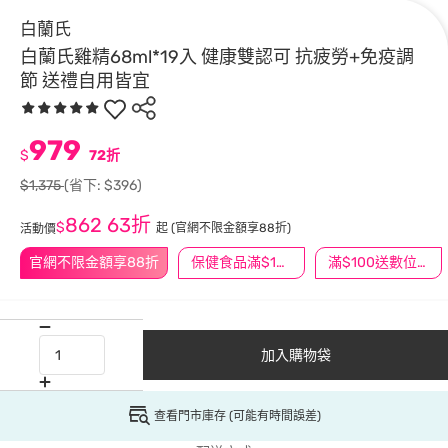
白蘭氏
白蘭氏雞精68ml*19入 健康雙認可 抗疲勞+免疫調
節 送禮自用皆宜
979
$
72折
$1,375
(省下: $396)
862
63折
$
起
(官網不限金額享88折)
活動價
官網不限金額享88折
保健食品滿$1200送$100
滿$100送數位印花
加入購物袋
查看門市庫存 (可能有時間誤差)