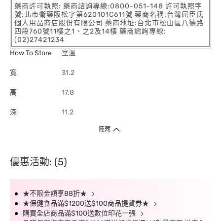
藥商許可執照: 藥商諮詢專線:0800-051-148 許可執照字
號:北市衛藥販松字第620101C611號 藥商名稱:台灣屈臣氏
個人用品商店股份有限公司 藥商地址:台北市松山區八德路
四段760號11樓之1、之2及14樓 藥商諮詢專線:
(02)27421234
How To Store
室溫
寬
31.2
高
17.8
深
11.2
隱藏
優惠活動: (5)
★不限金額享88折★
★保健食品滿$1200送$100商品提貨券★
購買全店商品滿$100送數位印花一張