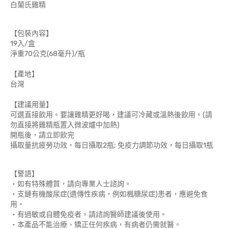
白蘭氏雞精
【包裝內容】
19入/盒
淨重70公克(68毫升)/瓶
【產地】
台灣
【建議用量】
可選直接飲用。要讓雞精更好喝，建議可冷藏或溫熱後飲用。(請
勿直接將雞精瓶置入微波爐中加熱)
開瓶後，請立即飲完
攝取量抗疲勞功效，每日攝取2瓶; 免疫力調節功效，每日攝取1瓶
【警語】
‧如有特殊體質，請向專業人士諮詢。
‧支鏈有機酸尿症(遺傳性疾病，例如楓糖尿症)患者，應避免食
用。
‧有過敏或自體免疫者，請諮詢醫師建議後使用。
‧本產品不能治療、矯正任何疾病，有病者仍需就醫。