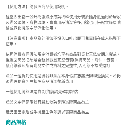
【使用方法】請參照商品使用說明。
輕壓即出霧一公升為濃縮原液請稀釋使用分裝於隨身瓶適用於居家
及辦公環境、寵物環境、寶寶用品清潔等多用途也可搭配次綠康噴
槍或霧化機做空間淨化使用。
【注意事項】本品為外用如不慎入口吐出即可兒童請在成人指導下
使用。
依照消費者保護法規定消費者均享有商品到貨七天鑑賞期之權益。
但退回商品必須是全新狀態且完整包裝(保持商品、附件、包裝、
廠商紙箱及所有附隨文件或資料之完整性)否則恕不接受退訂
產品一經拆封使用過後若非產品本身瑕疵恕無法辦理退換貨。若仍
須辦理退貨則需扣除商品清潔整新費用
一經使用將無法退貨 訂貨前請先確認評估
產品文案供參考若有變動敬請參照實際商品為主
產品圖因電腦或手機產生色差請以實際商品為主
商品規格