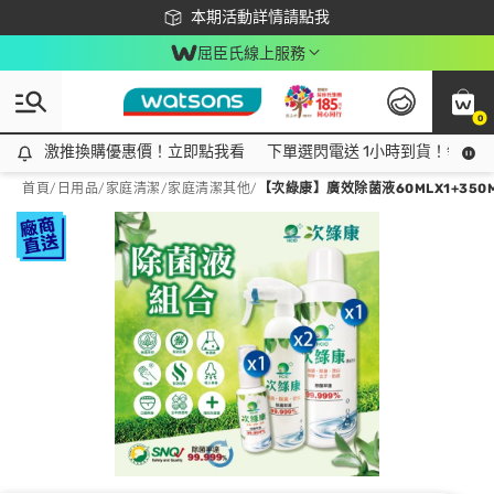
下載app最高回饋$350
本期活動詳情請點我
屈臣氏線上服務
0
激推換購優惠價！立即點我看
激推換購優惠價！立即點我看
下單選閃電送 1小時到貨！領神券
首頁
/
日用品
/
家庭清潔
/
家庭清潔其他
/
【次綠康】廣效除菌液60MLX1+350