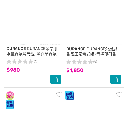
DURANCE
DURANCE朵昂思
DURANCE
DURANCE朵昂思
限量香氛燭光組-薰衣草香氛噴
香氛居家儀式組-青檸薄荷香氛
霧(100ml)送精油蠟燭(180g)-
噴霧(100ml)+山茶花擴香
(0)
(0)
即期隨機出貨-專櫃公司貨
(100ml)-Tester-專櫃公司貨
$980
$1,850