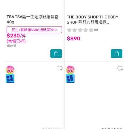
TS6
TS6護一生沁涼舒緩噴霧
THE BODY SHOP
THE BODY
40g
SHOP 靜舒心舒眠噴霧
(100ml)-國際航空版
民生/髮類滿$388送舒潔冰巾
(0)
(0)
$230
/件
$890
(售價已折)
$270