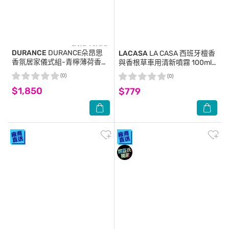
DURANCE
DURANCE朵昂思
LACASA
LA CASA 西班牙檀香
香氛居家儀式組-青檸薄荷香氛
與香根草車用清新噴霧 100ml-
噴霧(100ml)+棉花田擴香
2入
(0)
(0)
(100ml)-Tester-專櫃公司貨
$1,850
$779