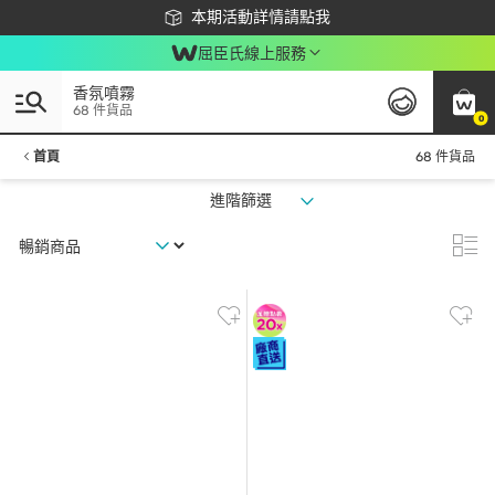
下載app最高回饋$350
本期活動詳情請點我
屈臣氏線上服務
香氛噴霧
68 件貨品
0
首頁
68 件貨品
進階篩選