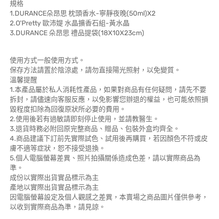
規格
1.DURANCE朵昂思 枕頭香水-寧靜夜晚(50ml)X2
2.O'Pretty 歐沛媞 水晶擴香石組-黃水晶
3.DURANCE 朵昂思 禮品提袋(18X10X23cm)
使用方式一般使用方式。
保存方法請置於陰涼處，請勿直接陽光照射，以免變質。
溫馨提醒
1.本產品屬於私人消耗性產品，如果對商品有任何疑問，請先不要
拆封，請儘速向客服反應，以免影響您辦退的權益，也可能依照損
毀程度扣除為回復原狀所必要的費用。
2.使用後若有過敏請即刻停止使用，並請教醫生。
3.退貨時務必附回原完整商品、贈品、包裝外盒均齊全。
4.商品建議下訂前先實際試色、試用後再購買，若因顏色不符或皮
膚不適等症狀，恕不接受退換。
5.個人電腦螢幕差異、照片拍攝關係造成色差，請以實際商品為
準。
成份以實際出貨實品標示為主
產地以實際出貨實品標示為主
因電腦螢幕設定及個人觀感之差異，本賣場之商品圖片僅供參考，
以收到實際商品為準，請見諒。