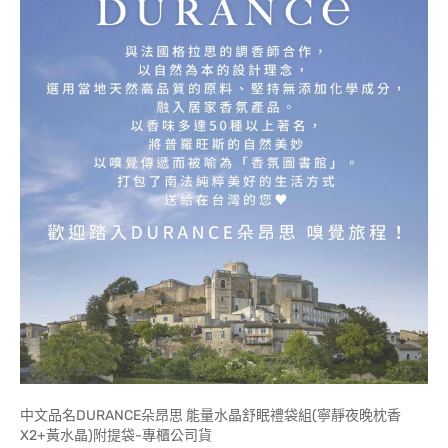
中文品名DURANCE朵昂思 能量水晶舒眠禮袋組(寧靜夜晚枕香
X2+黃水晶)附提袋-專櫃公司貨