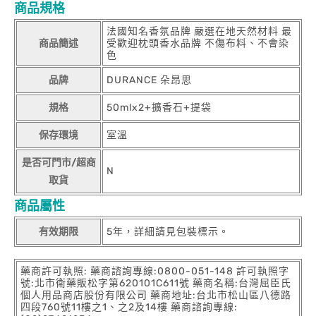
商品規格
法國知名香氛品牌 嚴選在地天然材料 最
商品簡述
受歡迎枕頭香水品牌 不傷布料、不會染
色
品牌
DURANCE 朵昂思
規格
50mlx2+擴香石+提袋
保存環境
室溫
是否可門市/超商
N
取貨
商品屬性
有效期限
5年，詳細請見包裝標示。
藥商許可執照: 藥商諮詢專線:0800-051-148 許可執照字
號:北市衛藥販松字第620101C611號 藥商名稱:台灣屈臣氏
個人用品商店股份有限公司 藥商地址:台北市松山區八德路
四段760號11樓之1、之2及14樓 藥商諮詢專線: