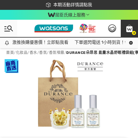
下載app最高回饋$350
本期活動詳情請點我
屈臣氏線上服務
0
激推換購優惠價！立即點我看
激推換購優惠價！立即點我看
下單選閃電送 1小時到貨！領神券
首頁
/
化妝品
/
香水/香氛
/
香氛噴霧
/
DURANCE朵昂思 能量水晶舒眠禮袋組(