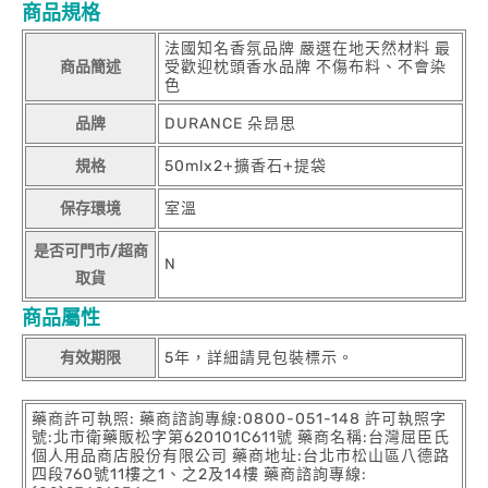
商品規格
法國知名香氛品牌 嚴選在地天然材料 最
商品簡述
受歡迎枕頭香水品牌 不傷布料、不會染
色
品牌
DURANCE 朵昂思
規格
50mlx2+擴香石+提袋
保存環境
室溫
是否可門市/超商
N
取貨
商品屬性
有效期限
5年，詳細請見包裝標示。
藥商許可執照: 藥商諮詢專線:0800-051-148 許可執照字
號:北市衛藥販松字第620101C611號 藥商名稱:台灣屈臣氏
個人用品商店股份有限公司 藥商地址:台北市松山區八德路
四段760號11樓之1、之2及14樓 藥商諮詢專線: