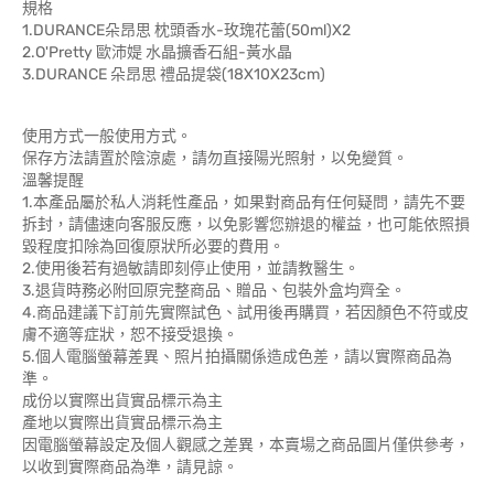
規格
1.DURANCE朵昂思 枕頭香水-玫瑰花蕾(50ml)X2
2.O'Pretty 歐沛媞 水晶擴香石組-黃水晶
3.DURANCE 朵昂思 禮品提袋(18X10X23cm)
使用方式一般使用方式。
保存方法請置於陰涼處，請勿直接陽光照射，以免變質。
溫馨提醒
1.本產品屬於私人消耗性產品，如果對商品有任何疑問，請先不要
拆封，請儘速向客服反應，以免影響您辦退的權益，也可能依照損
毀程度扣除為回復原狀所必要的費用。
2.使用後若有過敏請即刻停止使用，並請教醫生。
3.退貨時務必附回原完整商品、贈品、包裝外盒均齊全。
4.商品建議下訂前先實際試色、試用後再購買，若因顏色不符或皮
膚不適等症狀，恕不接受退換。
5.個人電腦螢幕差異、照片拍攝關係造成色差，請以實際商品為
準。
成份以實際出貨實品標示為主
產地以實際出貨實品標示為主
因電腦螢幕設定及個人觀感之差異，本賣場之商品圖片僅供參考，
以收到實際商品為準，請見諒。