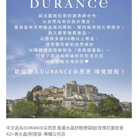
中文品名DURANCE朵昂思 能量水晶舒眠禮袋組(玫瑰花蕾枕香
X2+黃水晶)附提袋-專櫃公司貨