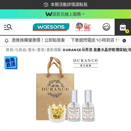
下載app最高回饋$350
本期活動詳情請點我
屈臣氏線上服務
0
激推換購優惠價！立即點我看
激推換購優惠價！立即點我看
下單選閃電送 1小時到貨！領神券
首頁
/
化妝品
/
香水/香氛
/
香氛噴霧
/
DURANCE朵昂思 能量水晶舒眠禮袋組(