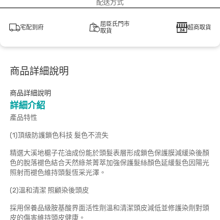
配送方式
屈臣氏門市
宅配到府
超商取貨
取貨
商品詳細說明
商品詳細說明
詳細介紹
產品特性
(1)頂級防護鎖色科技 髮色不流失
精選大溪地槴子花油成份能於頭髮表層形成鎖色保護膜減緩染後顏
色的脫落褪色結合天然綠茶菁萃加強保護髮絲顏色延緩髮色因陽光
照射而褪色維持頭髮恆采光澤。
(2)溫和清潔 照顧染後頭皮
採用保養品級胺基酸界面活性劑溫和清潔頭皮減低並修護染劑對頭
皮的傷害維持頭皮健康。