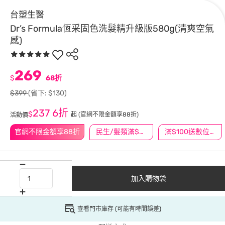
台塑生醫
Dr’s Formula恆采固色洗髮精升級版580g(清爽空氣
感)
269
$
68折
$399
(省下: $130)
237
6折
$
起
(官網不限金額享88折)
活動價
官網不限金額享88折
民生/髮類滿$388送舒潔冰巾
滿$100送數位印花
加入購物袋
查看門市庫存 (可能有時間誤差)