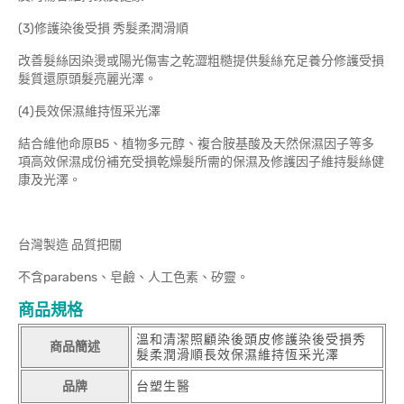
(3)修護染後受損 秀髮柔潤滑順
改善髮絲因染燙或陽光傷害之乾澀粗糙提供髮絲充足養分修護受損
髮質還原頭髮亮麗光澤。
(4)長效保濕維持恆采光澤
結合維他命原B5、植物多元醇、複合胺基酸及天然保濕因子等多
項高效保濕成份補充受損乾燥髮所需的保濕及修護因子維持髮絲健
康及光澤。
台灣製造 品質把關
不含parabens、皂鹼、人工色素、矽靈。
商品規格
溫和清潔照顧染後頭皮修護染後受損秀
商品簡述
髮柔潤滑順長效保濕維持恆采光澤
品牌
台塑生醫