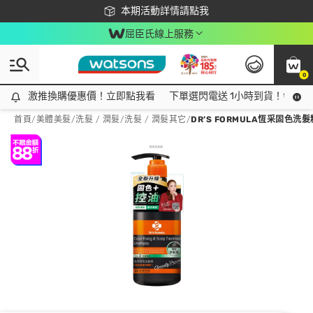
下載app最高回饋$350
本期活動詳情請點我
屈臣氏線上服務
0
激推換購優惠價！立即點我看
激推換購優惠價！立即點我看
下單選閃電送 1小時到貨！領神券
首頁
/
美體美髮
/
洗髮 / 潤髮
/
洗髮 / 潤髮其它
/
DR’S FORMULA恆采固色洗