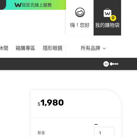
屈臣氏線上服務
0
嗨！您好
我的購物袋
休閒
箱購專區
隱形眼鏡
所有品牌
1,980
$
數量