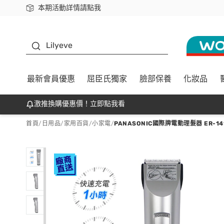
本期活動詳情請點我
下載app最高回饋$350
K beauty
Lilyeve
最新會員優惠
屈臣氏獨家
臉部保養
化妝品
激推換購優惠價！立即點我看
首頁
/
日用品
/
家用百貨
/
小家電
/
PANASONIC國際牌電動理髮器 ER-14