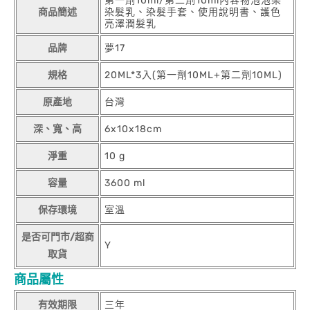
第一劑10ml/第二劑10ml內容物泡泡染
商品簡述
染髮乳、染髮手套、使用說明書、護色
亮澤潤髮乳
品牌
夢17
規格
20ML*3入(第一劑10ML+第二劑10ML)
原產地
台灣
深、寬、高
6x10x18cm
淨重
10 g
容量
3600 ml
保存環境
室溫
是否可門市/超商
Y
取貨
商品屬性
有效期限
三年