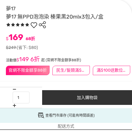
夢17
夢17 無PPD泡泡染 榛果黑20mlx3包入/盒
169
$
68折
$249
(省下: $80)
149
6折
$
起
(官網不限金額享88折)
活動價
官網不限金額享88折
民生/髮類滿$388送舒潔冰巾
滿$100送數位印花
加入購物袋
查看門市庫存 (可能有時間誤差)
配送方式