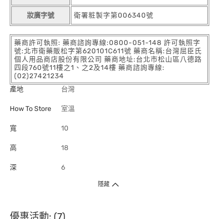
妝廣字號
衛署粧製字第006340號
藥商許可執照: 藥商諮詢專線:0800-051-148 許可執照字
號:北市衛藥販松字第620101C611號 藥商名稱:台灣屈臣氏
個人用品商店股份有限公司 藥商地址:台北市松山區八德路
四段760號11樓之1、之2及14樓 藥商諮詢專線:
(02)27421234
產地
台灣
How To Store
室溫
寬
10
高
18
深
6
隱藏
優惠活動: (7)