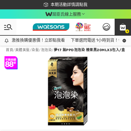
下載app最高回饋$350
本期活動詳情請點我
屈臣氏線上服務
0
激推換購優惠價！立即點我看
激推換購優惠價！立即點我看
下單選閃電送 1小時到貨！領神券
首頁
/
美體美髮
/
染髮
/
泡泡染
/
夢17 無PPD泡泡染 榛果黑20MLX3包入/盒