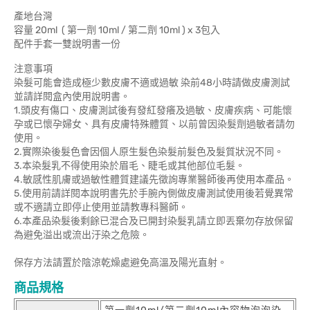
產地台灣
容量 20ml ( 第一劑 10ml / 第二劑 10ml ) x 3包入
配件手套一雙說明書一份
注意事項
染髮可能會造成極少數皮膚不適或過敏 染前48小時請做皮膚測試
並請詳閱盒內使用說明書。
1.頭皮有傷口、皮膚測試後有發紅發癢及過敏、皮膚疾病、可能懷
孕或已懷孕婦女、具有皮膚特殊體質、以前曾因染髮劑過敏者請勿
使用。
2.實際染後髮色會因個人原生髮色染髮前髮色及髮質狀況不同。
3.本染髮乳不得使用染於眉毛、睫毛或其他部位毛髮。
4.敏感性肌膚或過敏性體質建議先徵詢專業醫師後再使用本產品。
5.使用前請詳閱本說明書先於手腕內側做皮膚測試使用後若覺異常
或不適請立即停止使用並請教專科醫師。
6.本產品染髮後剩餘已混合及已開封染髮乳請立即丟棄勿存放保留
為避免溢出或流出汙染之危險。
保存方法請置於陰涼乾燥處避免高溫及陽光直射。
商品規格