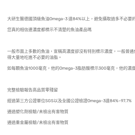
大研生醫德國頂級魚油Omega-3 達84%以上，避免攝取過多不必要
您真的相信連濃度都標示不清楚的魚油產品嗎
一般市面上多數的魚油，宣稱高濃度卻沒有特別標示濃度，一般普通魚油
得大量地吃進不必要的油脂。
如每顆魚油1000毫克，他的Omega-3脂肪酸標示300毫克，他的濃
完整檢驗報告高品質零殘留
經過第三方公證單位SGS以及全國公證檢證Omega-3達84%~97.7%
通過塑化劑檢驗/未檢出有害物質
通過重金屬檢驗/未檢出有害物質