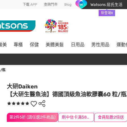
Watsons 屈氏生活
下載 APP
查詢門市
Blog
新登場!!
醫美
專櫃
保健
美體美髮
日用品
男性用品
運動
/瓶
大研Daiken
【大研生醫魚油】德國頂級魚油軟膠囊60 粒/瓶
第2件5折 (請任選2件商品)
刷中信卡滿$888送3萬點
會員點數2倍送