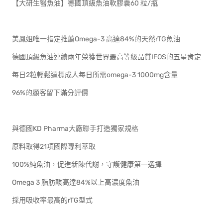
【大研生醫魚油】德國頂級魚油軟膠囊60 粒/瓶
美鳳姐唯一指定推薦Omega-3 高達84%的天然rTG魚油
德國頂級魚油連續兩年榮獲世界最高等級品質IFOS的五星肯定
每日2粒輕鬆達標成人每日所需omega-3 1000mg含量
96%的顧客留下滿分評價
與德國KD Pharma大廠聯手打造獨家規格
原料取得21項國際專利萃取
100%純魚油，促進新陳代謝，守護健康第一選擇
Omega 3 脂肪酸高達84%以上高濃度魚油
採用吸收率最高的rTG型式