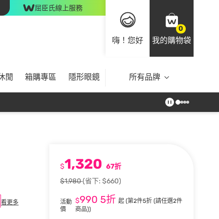
屈臣氏線上服務
0
嗨！您好
我的購物袋
休閒
箱購專區
隱形眼鏡
所有品牌
1,320
$
67折
$1,980
(省下: $660)
990
5折
$
起
(第2件5折 (請任選2件
活動
看更多
價
商品))