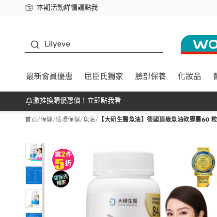
本期活動詳情請點我
下載app最高回饋$350
K beauty
Lilyeve
最新會員優惠
屈臣氏獨家
臉部保養
化妝品
激推換購優惠價！立即點我看
首頁
/
保健
/
循環保健
/
魚油
/
【大研生醫魚油】德國頂級魚油軟膠囊60 粒