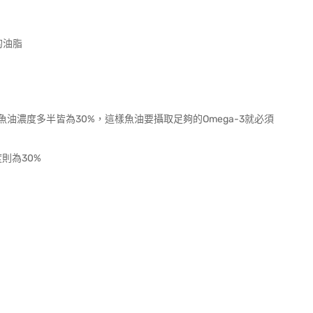
的油脂
濃度多半皆為30%，這樣魚油要攝取足夠的Omega-3就必須
度則為30%