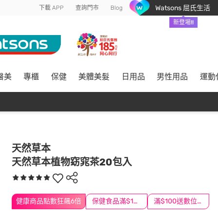
Watsons 屈氏生活
下載 APP
查詢門市
Blog
新登場!!
醫美
專櫃
保健
美體美髮
日用品
男性用品
運動
天然草本
天然草本植物窈窕茶20包入
健康商品點數狂飆6倍
保健食品滿$1200送$100
滿$100送數位印花