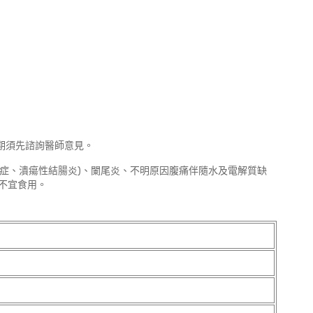
期須先諮詢醫師意見。
式症、潰瘍性結腸炎)、闌尾炎、不明原因腹痛伴隨水及電解質缺
不宜食用。