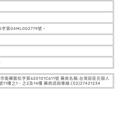
字第04ML002779號。
4
:北市衛藥販松字第620101C611號 藥商名稱:台灣屈臣氏個人
之1、之2及14樓 藥商諮詢專線:(02)27421234