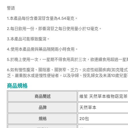
警語
1.本產品每份含番瀉苷含量為4.54毫克。
2.每日飲用一份，即番瀉苷之每日使用量小於12毫克。
3.本產品可能導致腹瀉。
4.使用本產品需與藥品隔開兩小時食用。
5.於晚上使用一次，一星期不得食用高於三次，欲連續食用超過一星
6.如有慢性腹瀉、腸阻塞、腸狹窄、乏力、炎症性結腸疾病(如克隆
乏、嚴重脫水或是慢性便祕者，以及孕婦、授乳婦女及未滿10歲兒童
商品規格
商品簡述
維笙 天然草本植物窈窕茶
品牌
天然草本
規格
20包