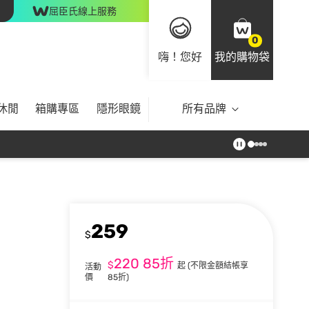
屈臣氏線上服務
0
嗨！您好
我的購物袋
休閒
箱購專區
隱形眼鏡
所有品牌
259
$
220
85折
$
起
(不限金額結帳享
活動
價
85折)