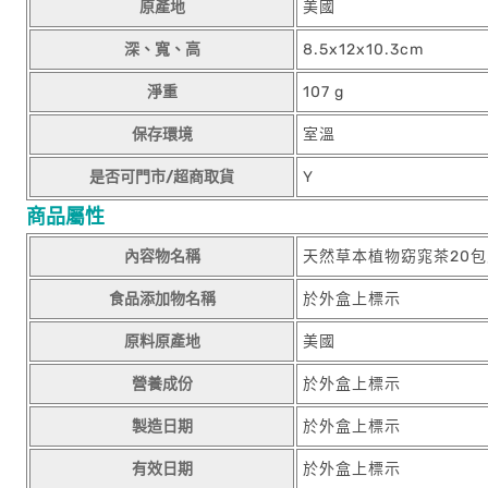
原產地
美國
深、寬、高
8.5x12x10.3cm
淨重
107 g
保存環境
室溫
是否可門市/超商取貨
Y
商品屬性
內容物名稱
天然草本植物窈窕茶20包
食品添加物名稱
於外盒上標示
原料原產地
美國
營養成份
於外盒上標示
製造日期
於外盒上標示
有效日期
於外盒上標示