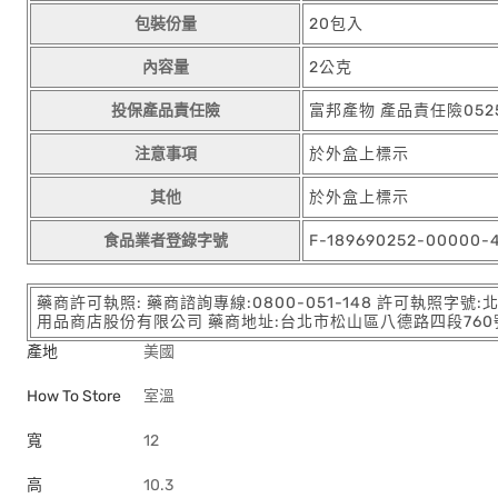
包裝份量
20包入
內容量
2公克
投保產品責任險
富邦產物 產品責任險0525
注意事項
於外盒上標示
其他
於外盒上標示
食品業者登錄字號
F-189690252-00000-
藥商許可執照: 藥商諮詢專線:0800-051-148 許可執照字號
用品商店股份有限公司 藥商地址:台北市松山區八德路四段760號11樓
產地
美國
How To Store
室溫
寬
12
高
10.3