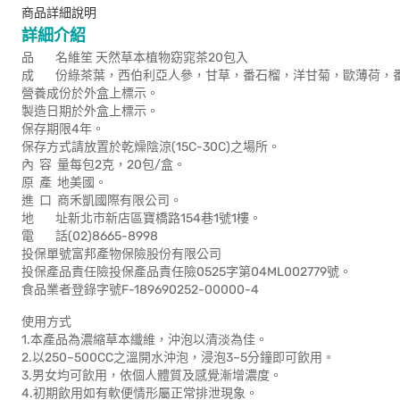
商品詳細說明
詳細介紹
品 名維笙 天然草本植物窈窕茶20包入
成 份綠茶葉，西伯利亞人參，甘草，番石榴，洋甘菊，歐薄荷，
營養成份於外盒上標示。
製造日期於外盒上標示。
保存期限4年。
保存方式請放置於乾燥陰涼(15C-30C)之場所。
內 容 量每包2克，20包/盒。
原 產 地美國。
進 口 商禾凱國際有限公司。
地 址新北市新店區寶橋路154巷1號1樓。
電 話(02)8665-8998
投保單號富邦產物保險股份有限公司
投保產品責任險投保產品責任險0525字第04ML002779號。
食品業者登錄字號F-189690252-00000-4
使用方式
1.本產品為濃縮草本纖維，沖泡以清淡為佳。
2.以250~500CC之溫開水沖泡，浸泡3~5分鐘即可飲用。
3.男女均可飲用，依個人體質及感覺漸增濃度。
4.初期飲用如有軟便情形屬正常排泄現象。