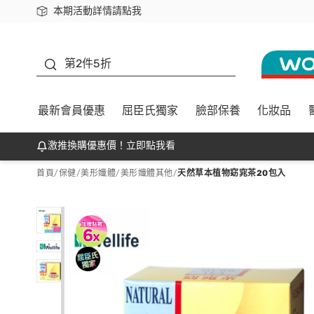
本期活動詳情請點我
下載app最高回饋$350
善存
第2件5折
最新會員優惠
屈臣氏獨家
臉部保養
化妝品
激推換購優惠價！立即點我看
首頁
/
保健
/
美形孅體
/
美形孅體其他
/
天然草本植物窈窕茶20包入