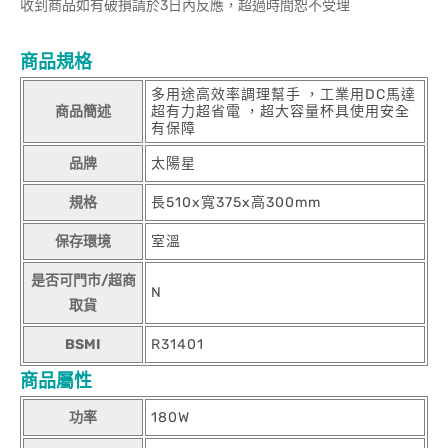
收到商品如有破損請於3日內反應，超過時間恕不受理
商品規格
多用途高效率調理幫手 ，工業用DC馬達
商品簡述
超有力超省電 ，超大容量杯具使用安全
有保障
品牌
太陽星
規格
長510x寬375x高300mm
保存環境
室溫
是否可門市/超商
N
取貨
BSMI
R31401
商品屬性
功率
180W