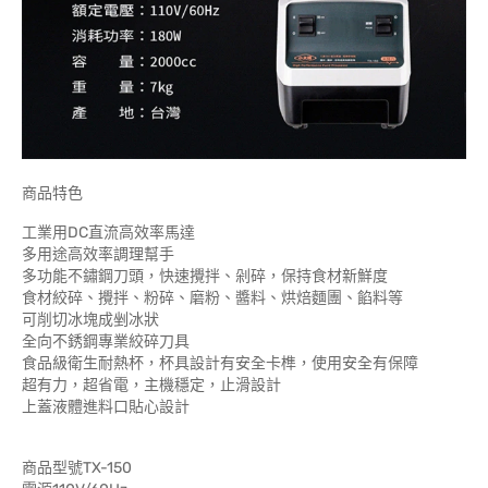
商品特色
工業用DC直流高效率馬達
多用途高效率調理幫手
多功能不鏽鋼刀頭，快速攪拌、剁碎，保持食材新鮮度
食材絞碎、攪拌、粉碎、磨粉、醬料、烘焙麵團、餡料等
可削切冰塊成剉冰狀
全向不銹鋼專業絞碎刀具
食品級衛生耐熱杯，杯具設計有安全卡榫，使用安全有保障
超有力，超省電，主機穩定，止滑設計
上蓋液體進料口貼心設計
商品型號TX-150