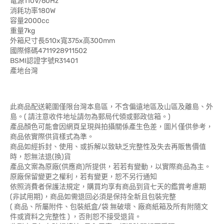
電源110V/60Hz
消耗功率180W
容量2000cc
重量7kg
外箱尺寸長510x寬375x高300mm
國際條碼4711928911502
BSMI認證字號R31401
產地台灣
此商品配送範圍僅限台灣本島區，不含偏遠地區及山區及離島、外
島。( 請注意收件地址請勿為郵局代領或郵政信箱。)
產品顏色可能會因網頁呈現與拍攝關係產生色差，圖片僅供參考，
商品依實際供貨樣式為準。
商品如經拆封、使用、或拆解以致缺乏完整性及失去再販售價值
時，恕無法退(換)貨
產品文案為原廠(供應商)所提供，若若有變動，以實際商品為主。
原廠保留變更之權利，若有變更，恕不另行通知
依照消費者保護法規定，購買均享有商品到貨七天的鑑賞考慮期
(非試用期)，商品如需退回必須是保持全新且包裝完整
( 商品、所屬附件、包裝紙盒/袋 無破壞、廠商紙箱及所有附隨文
件或資料之完整性 ) ，否則恕不接受退貨。