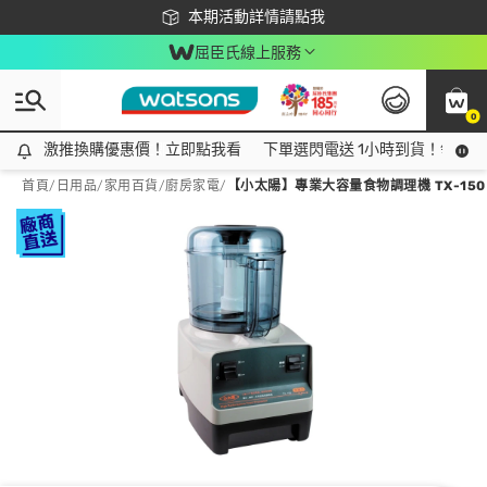
下載app最高回饋$350
本期活動詳情請點我
屈臣氏線上服務
0
激推換購優惠價！立即點我看
激推換購優惠價！立即點我看
下單選閃電送 1小時到貨！領神券
首頁
/
日用品
/
家用百貨
/
廚房家電
/
【小太陽】專業大容量食物調理機 TX-150