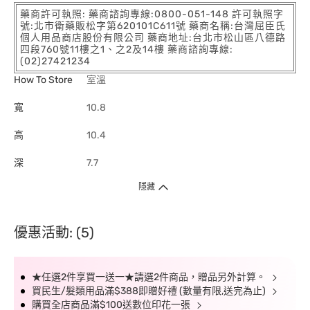
藥商許可執照: 藥商諮詢專線:0800-051-148 許可執照字
號:北市衛藥販松字第620101C611號 藥商名稱:台灣屈臣氏
個人用品商店股份有限公司 藥商地址:台北市松山區八德路
四段760號11樓之1、之2及14樓 藥商諮詢專線:
(02)27421234
How To Store
室溫
寬
10.8
高
10.4
深
7.7
隱藏
優惠活動: (5)
★任選2件享買一送一★請選2件商品，贈品另外計算。
買民生/髮類用品滿$388即贈好禮 (數量有限,送完為止)
購買全店商品滿$100送數位印花一張