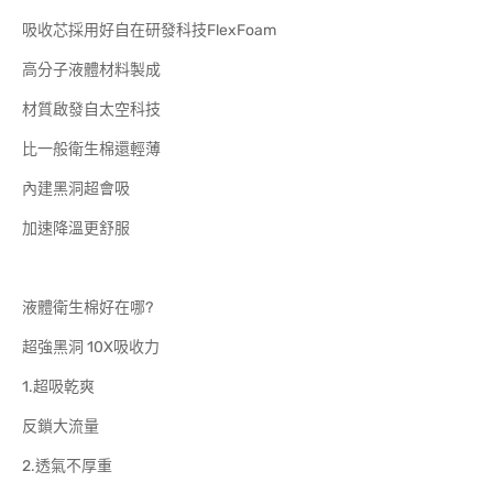
吸收芯採用好自在研發科技FlexFoam
高分子液體材料製成
材質啟發自太空科技
比一般衛生棉還輕薄
內建黑洞超會吸
加速降溫更舒服
液體衛生棉好在哪?
超強黑洞 10X吸收力
1.超吸乾爽
反鎖大流量
2.透氣不厚重