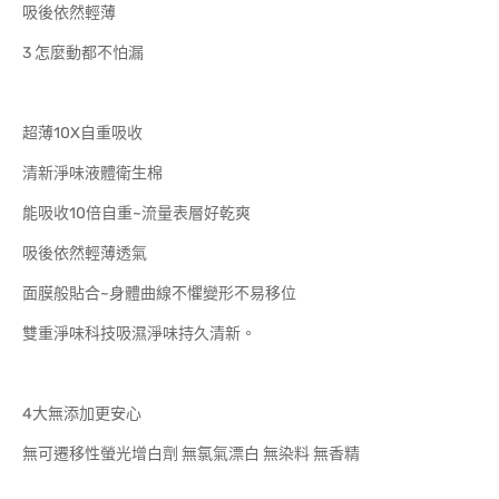
吸後依然輕薄
3 怎麼動都不怕漏
超薄10X自重吸收
清新淨味液體衛生棉
能吸收10倍自重~流量表層好乾爽
吸後依然輕薄透氣
面膜般貼合~身體曲線不懼變形不易移位
雙重淨味科技吸濕淨味持久清新。
4大無添加更安心
無可遷移性螢光增白劑 無氯氣漂白 無染料 無香精