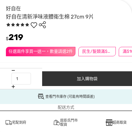
好自在
好自在清新淨味液體衛生棉 27cm 9片
219
$
任選兩件享買一送一，數量請選2件
民生/髮類滿$388送舒潔冰巾
加入購物袋
查看門市庫存 (可能有時間誤差)
配送方式
屈臣氏門市
宅配到府
超商取貨
取貨