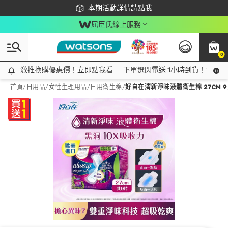
下載app最高回饋$350
本期活動詳情請點我
屈臣氏線上服務
0
激推換購優惠價！立即點我看
激推換購優惠價！立即點我看
下單選閃電送 1小時到貨！領神券
首頁
/
日用品
/
女性生理用品
/
日用衛生棉
/
好自在清新淨味液體衛生棉 27CM 