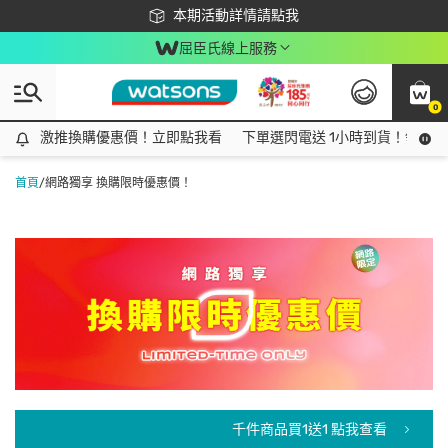
下載app最高回饋$350
本期活動詳情請點我
屈臣氏線上服務
0
激推換購優惠價！立即點我看
激推換購優惠價！立即點我看
下單選閃電送 1小時到貨！領神券
首頁
/
網路獨享 換購限時優惠價！
千件商品買1送1 點我查看