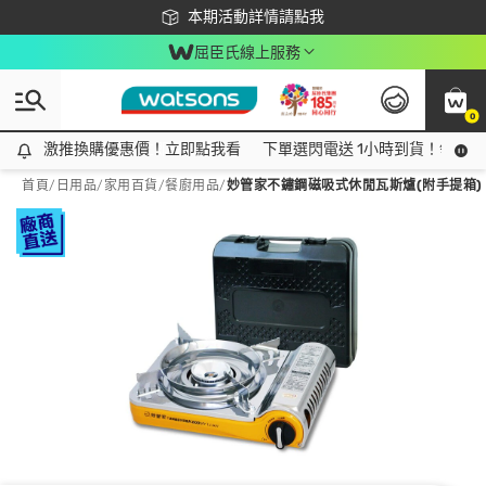
下載app最高回饋$350
本期活動詳情請點我
屈臣氏線上服務
0
激推換購優惠價！立即點我看
激推換購優惠價！立即點我看
下單選閃電送 1小時到貨！領神券
首頁
/
日用品
/
家用百貨
/
餐廚用品
/
妙管家不鏽鋼磁吸式休閒瓦斯爐(附手提箱) K