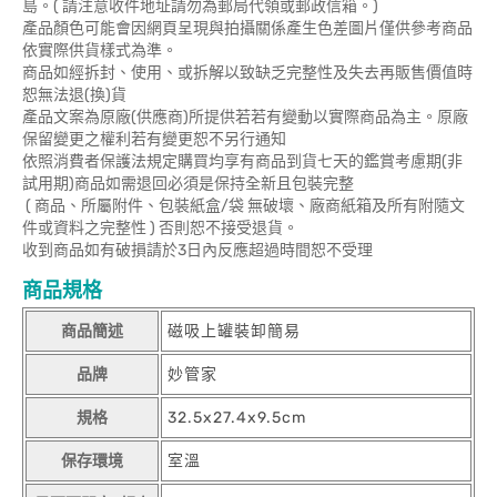
島。( 請注意收件地址請勿為郵局代領或郵政信箱。)
產品顏色可能會因網頁呈現與拍攝關係產生色差圖片僅供參考商品
依實際供貨樣式為準。
商品如經拆封、使用、或拆解以致缺乏完整性及失去再販售價值時
恕無法退(換)貨
產品文案為原廠(供應商)所提供若若有變動以實際商品為主。原廠
保留變更之權利若有變更恕不另行通知
依照消費者保護法規定購買均享有商品到貨七天的鑑賞考慮期(非
試用期)商品如需退回必須是保持全新且包裝完整
( 商品、所屬附件、包裝紙盒/袋 無破壞、廠商紙箱及所有附隨文
件或資料之完整性 ) 否則恕不接受退貨。
收到商品如有破損請於3日內反應超過時間恕不受理
商品規格
商品簡述
磁吸上罐裝卸簡易
品牌
妙管家
規格
32.5x27.4x9.5cm
保存環境
室溫