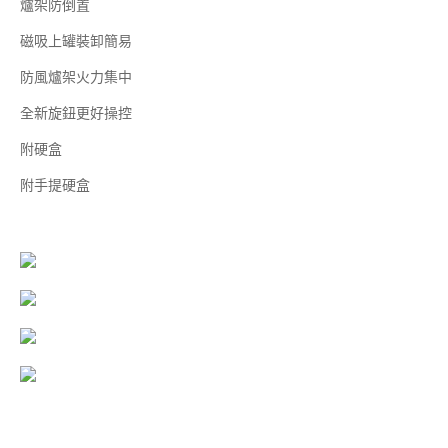
爐架防倒置
磁吸上罐裝卸簡易
防風爐架火力集中
全新旋鈕更好操控
附硬盒
附手提硬盒