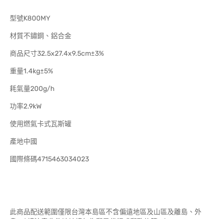
型號K800MY
材質不鏽鋼、鋁合金
商品尺寸32.5x27.4x9.5cm±3%
重量1.4kg±5%
耗氣量200g/h
功率2.9kW
使用燃氣卡式瓦斯罐
產地中國
國際條碼4715463034023
此商品配送範圍僅限台灣本島區不含偏遠地區及山區及離島、外