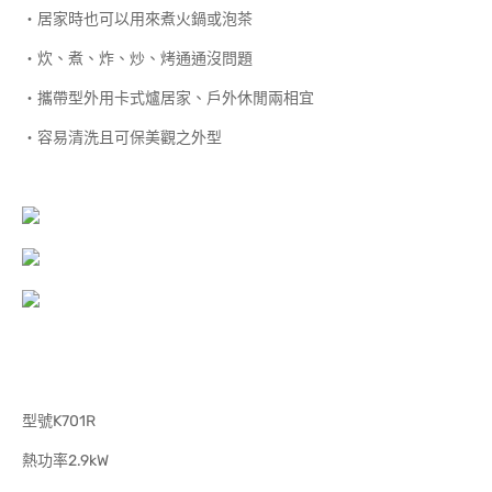
‧居家時也可以用來煮火鍋或泡茶
‧炊、煮、炸、炒、烤通通沒問題
‧攜帶型外用卡式爐居家、戶外休閒兩相宜
‧容易清洗且可保美觀之外型
型號K701R
熱功率2.9kW