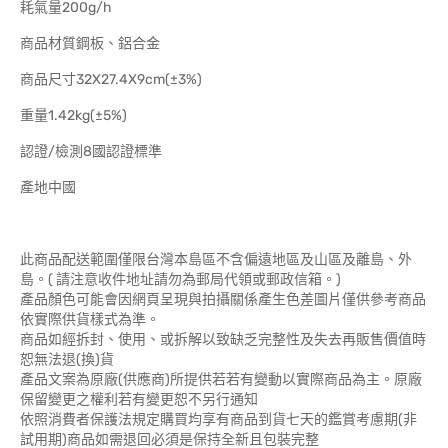
耗氣量200g/h
商品材質鋼板、鋁合金
商品尺寸32X27.4X9cm(±3%)
重量1.42kg(±5%)
認證/檢測8國認證標準
產地中國
此商品配送範圍僅限台灣本島區不含偏遠地區及山區及離島、外
島。( 請注意收件地址請勿為郵局代領或郵政信箱。)
產品顏色可能會因網頁呈現與拍攝關係產生色差圖片僅供參考商品
依實際供貨樣式為準。
商品如經拆封、使用、或拆解以致缺乏完整性及失去再販售價值時
恕無法退(換)貨
產品文案為原廠(供應商)所提供若若有變動以實際商品為主。原廠
保留變更之權利若有變更恕不另行通知
依照消費者保護法規定購買均享有商品到貨七天的鑑賞考慮期(非
試用期)商品如需退回必須是保持全新且包裝完整