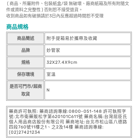
( 商品、所屬附件、包裝紙盒/袋 無破壞、廠商紙箱及所有附隨文
件或資料之完整性 ) 否則恕不接受退貨。
收到商品如有破損請於3日內反應超過時間恕不受理
商品規格
商品簡述
附手提箱易於攜帶及收藏
品牌
妙管家
規格
32X27.4X9cm
保存環境
室溫
是否可門市/超商
N
取貨
藥商許可執照: 藥商諮詢專線:0800-051-148 許可執照字
號:北市衛藥販松字第620101C611號 藥商名稱:台灣屈臣氏
個人用品商店股份有限公司 藥商地址:台北市松山區八德路
四段760號11樓之1、之2及14樓 藥商諮詢專線:
(02)27421234