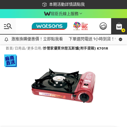
下載app最高回饋$350
本期活動詳情請點我
屈臣氏線上服務
0
激推換購優惠價！立即點我看
激推換購優惠價！立即點我看
下單選閃電送 1小時到貨！領神券
首頁
/
日用品
/
更多日用
/
妙管家優質休閒瓦斯爐(附手提箱) K701R