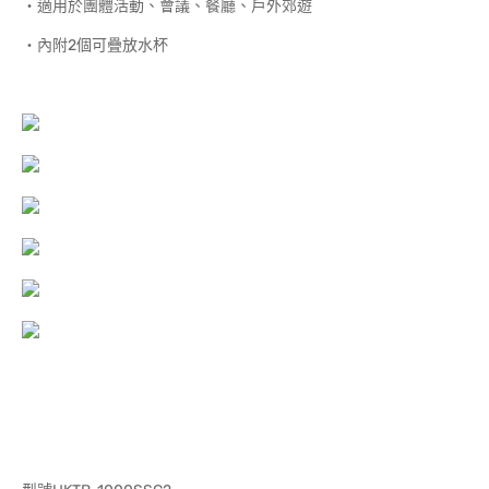
‧適用於團體活動、會議、餐廳、戶外郊遊
‧內附2個可疊放水杯