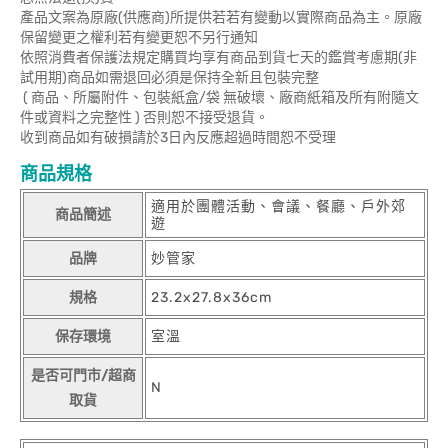
產品文案為原廠(供應商)所提供若若有變動以實際商品為主。原廠
保留變更之權利若有變更恕不另行通知
依照消費者保護法規定購買均享有商品到貨七天的鑑賞考慮期(非
試用期)商品如需退回必須是保持全新且包裝完整
( 商品、所屬附件、包裝紙盒/袋 無破壞、廠商紙箱及所有附隨文
件或資料之完整性 ) 否則恕不接受退貨。
收到商品如有破損請於3日內反應超過時間恕不受理
商品規格
適用於團體活動、會議、餐廳、戶外郊
商品簡述
遊
品牌
妙管家
規格
23.2x27.8x36cm
保存環境
室溫
是否可門市/超商
N
取貨