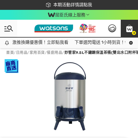
下載app最高回饋$350
本期活動詳情請點我
屈臣氏線上服務
0
激推換購優惠價！立即點我看
激推換購優惠價！立即點我看
下單選閃電送 1小時到貨！領神券
首頁
/
日用品
/
家用百貨
/
餐廚用品
/
妙管家9.5L不鏽鋼保溫茶桶(雙出水口附杯架) 