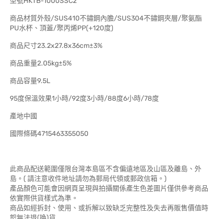
型號HKTB-1000SSC2
商品材質外殼/SUS410不鏽鋼內膽/SUS304不鏽鋼夾層/聚氨酯
PU水杯、頂蓋/聚丙烯PP(+120度)
商品尺寸23.2x27.8x36cm±3%
商品重量2.05kg±5%
商品容量9.5L
95度保溫效果1小時/92度3小時/88度6小時/78度
產地中國
國際條碼4715463355050
此商品配送範圍僅限台灣本島區不含偏遠地區及山區及離島、外
島。( 請注意收件地址請勿為郵局代領或郵政信箱。)
產品顏色可能會因網頁呈現與拍攝關係產生色差圖片僅供參考商品
依實際供貨樣式為準。
商品如經拆封、使用、或拆解以致缺乏完整性及失去再販售價值時
恕無法退(換)貨