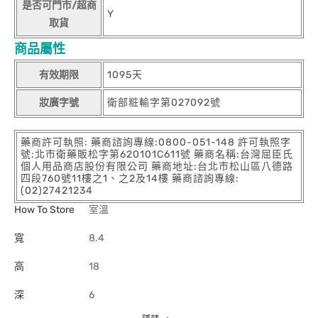
是否可門市/超商
Y
取貨
商品屬性
有效期限
1095天
妝廣字號
衛部粧輸字第027092號
藥商許可執照: 藥商諮詢專線:0800-051-148 許可執照字
號:北市衛藥販松字第620101C611號 藥商名稱:台灣屈臣氏
個人用品商店股份有限公司 藥商地址:台北市松山區八德路
四段760號11樓之1、之2及14樓 藥商諮詢專線:
(02)27421234
How To Store
室溫
寬
8.4
高
18
深
6