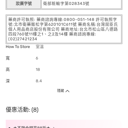
妝廣字號
衛部粧輸字第028343號
藥商許可執照: 藥商諮詢專線:0800-051-148 許可執照字
號:北市衛藥販松字第620101C611號 藥商名稱:台灣屈臣氏
個人用品商店股份有限公司 藥商地址:台北市松山區八德路
四段760號11樓之1、之2及14樓 藥商諮詢專線:
(02)27421234
How To Store
室溫
寬
6
高
18
深
8.4
隱藏
優惠活動: (8)