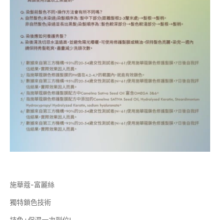
施華蔻-富麗絲
獨特鎖色技術