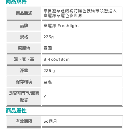
商品規格
來自施華蔻的獨特顯色技術帶領您進入
商品簡述
富麗絲華麗色彩世界
品牌
富麗絲 Freshlight
規格
235g
原產地
泰國
深、寬、高
8.4x6x18cm
淨重
235 g
保存環境
室溫
是否可門市/超商
Y
取貨
商品屬性
有效期限
36個月