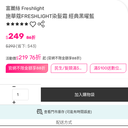
富麗絲 Freshlight
施華蔻FRESHLIGHT染髮霜 經典黑曜藍
249
$
86折
$292
(省下: $43)
219
76折
$
起
(官網不限金額享88折)
活動價
官網不限金額享88折
民生/髮類滿$388送舒潔冰巾
滿$100送數位印花
加入購物袋
查看門市庫存 (可能有時間誤差)
配送方式