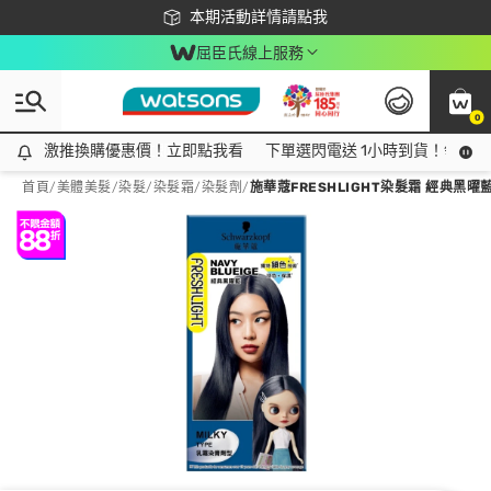
下載app最高回饋$350
本期活動詳情請點我
屈臣氏線上服務
0
激推換購優惠價！立即點我看
激推換購優惠價！立即點我看
下單選閃電送 1小時到貨！領神券
首頁
/
美體美髮
/
染髮
/
染髮霜/染髮劑
/
施華蔻FRESHLIGHT染髮霜 經典黑曜