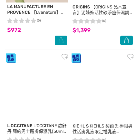
LA MANUFACTURE EN
ORIGINS
【ORIGINS 品木宣
PROVENCE
【Lyanature】李
言】泥娃娃活性碳淨痘保濕調
英愛親研LYA 臉部保濕輕質乳
理乳50ml 公司貨
(0)
(0)
70g 公司貨
$972
$1,399
L OCCITANE
L’OCCITANE 歐舒
KIEHL S
KIEHLS 契爾氏 極限男
丹 簡約男士醒膚保濕乳(50ml)-
性活膚乳液限定禮乳液
專櫃公司貨
(125ml)+手工編織鑰匙扣-國際
(0)