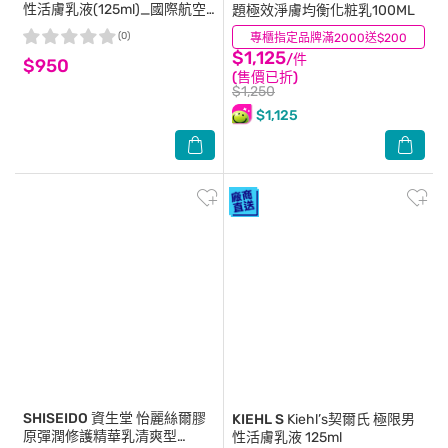
性活膚乳液(125ml)_國際航空
題極效淨膚均衡化粧乳100ML
版
(0)
專櫃指定品牌滿2000送$200
(0)
$1,125
/件
$950
(售價已折)
$1,250
$1,125
SHISEIDO 資生堂
怡麗絲爾膠
KIEHL S
Kiehl’s契爾氏 極限男
原彈潤修護精華乳清爽型
性活膚乳液 125ml