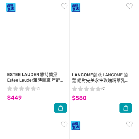
ESTEE LAUDER 雅詩蘭黛
LANCOME蘭蔻
LANCOME 蘭
Estee Lauder雅詩蘭黛 年輕無
蔻 絕對完美永生玫瑰精華乳
敵一夜修護膠原霜 15ml
(10ml)X3-專櫃公司貨
(0)
(0)
$449
$580