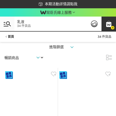
下載app最高回饋$350
本期活動詳情請點我
屈臣氏線上服務
乳液
34 件貨品
0
首頁
34 件貨品
進階篩選