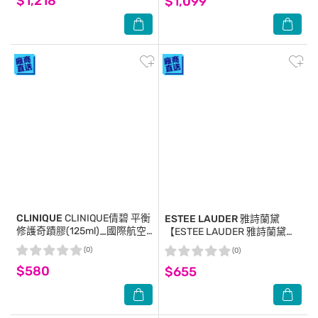
$1,218
$1,099
CLINIQUE
CLINIQUE倩碧 平衡
ESTEE LAUDER 雅詩蘭黛
修護奇蹟膠(125ml)_國際航空
【ESTEE LAUDER 雅詩蘭黛】
版
白金級逆時煥采防護精華乳
(0)
(0)
5mlx2 公司貨 乳液
$580
$655