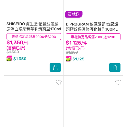
買就送
SHISEIDO 資生堂
怡麗絲爾膠
D PROGRAM 敏感話題
敏感話
原淨白煥采精華乳清爽型130ml
題極效保濕修護化粧乳100ML
專櫃指定品牌滿2000送$200
(0)
專櫃指定品牌滿2000送$200
(0)
$1,350
$1,125
/件
/件
(售價已折)
(售價已折)
$1,500
$1,250
$1,350
$1,125