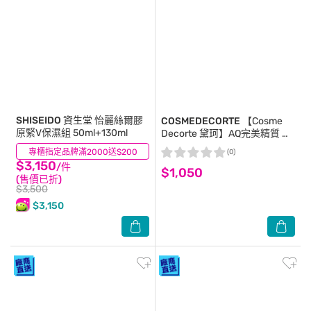
SHISEIDO 資生堂
怡麗絲爾膠
COSMEDECORTE
【Cosme
原緊V保濕組 50ml+130ml
Decorte 黛珂】AQ完美精質 極
燦全能乳 50mlX2 公司貨
專櫃指定品牌滿2000送$200
(0)
(0)
$3,150
/件
$1,050
(售價已折)
$3,500
$3,150