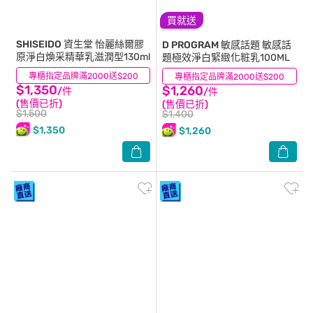
買就送
SHISEIDO 資生堂
怡麗絲爾膠
D PROGRAM 敏感話題
敏感話
原淨白煥采精華乳滋潤型130ml
題極效淨白緊緻化粧乳100ML
專櫃指定品牌滿2000送$200
(0)
專櫃指定品牌滿2000送$200
(1)
$1,350
$1,260
/件
/件
(售價已折)
(售價已折)
$1,500
$1,400
$1,350
$1,260