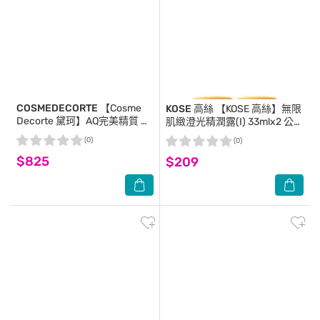
COSMEDECORTE
【Cosme
KOSE 高絲
【KOSE 高絲】無限
Decorte 黛珂】AQ完美精質 極
肌緻澄光精潤露(I) 33mlx2 公司
燦全能露 50mlX2 公司貨
貨
(0)
(0)
$825
$209