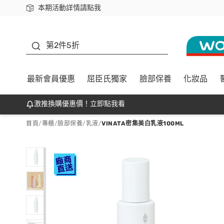
本期活動詳情請點我
下載app最高回饋$350
善存
第2件5折
最新會員優惠
屈臣氏獨家
臉部保養
化妝品
激推換購優惠價！立即點我看
首頁
/
專櫃
/
臉部保養
/
乳液
/
VINATA密集美白乳液100ML