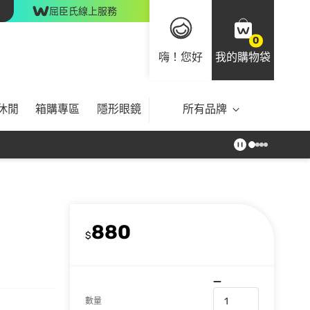
屈臣氏線上服務
0
嗨！您好
我的購物袋
休閒
箱購專區
隱形眼鏡
所有品牌
880
$
數量