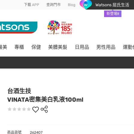
Watsons 屈氏生活
下載 APP
查詢門市
Blog
新登場!!
醫美
專櫃
保健
美體美髮
日用品
男性用品
運動
台酒生技
VINATA密集美白乳液100ml
商品貨號
262407