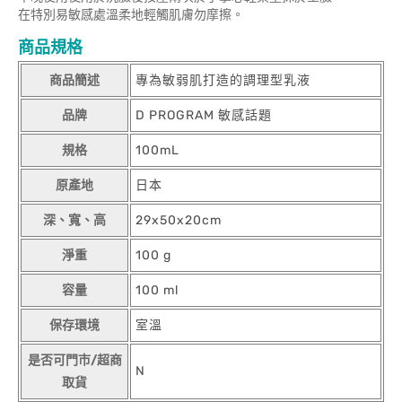
在特別易敏感處溫柔地輕觸肌膚勿摩擦。
商品規格
商品簡述
專為敏弱肌打造的調理型乳液
品牌
D PROGRAM 敏感話題
規格
100mL
原產地
日本
深、寬、高
29x50x20cm
淨重
100 g
容量
100 ml
保存環境
室溫
是否可門市/超商
N
取貨