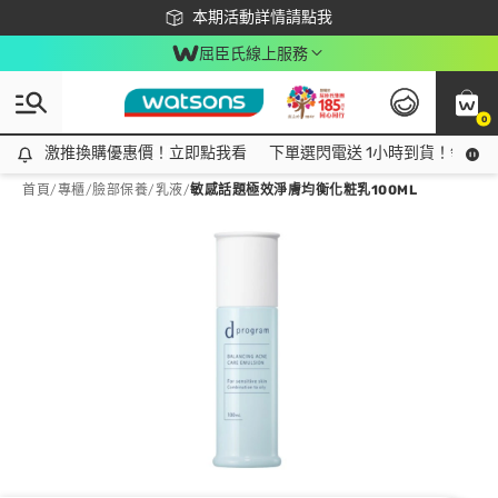
下載app最高回饋$350
本期活動詳情請點我
屈臣氏線上服務
0
激推換購優惠價！立即點我看
激推換購優惠價！立即點我看
下單選閃電送 1小時到貨！領神券
首頁
/
專櫃
/
臉部保養
/
乳液
/
敏感話題極效淨膚均衡化粧乳100ML