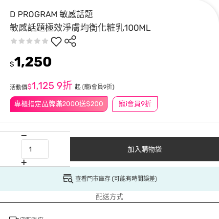
D PROGRAM 敏感話題
敏感話題極效淨膚均衡化粧乳100ML
1,250
$
1,125
9折
$
起
(寵i會員9折)
活動價
專櫃指定品牌滿2000送$200
寵i會員9折
加入購物袋
查看門市庫存 (可能有時間誤差)
配送方式