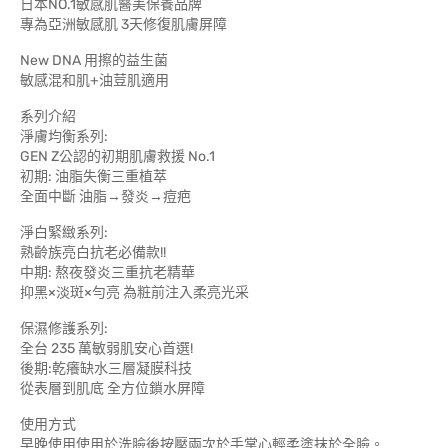
日本NO.1敏感肌醫美保養品牌
專為亞洲敏感肌 3天修復肌膚屏障
New DNA 用擦的益生菌
敏感混和肌+油荳肌適用
系列介紹
淨膚均衡系列:
GEN Z公認的初期肌膚救援 No.1
初期: 油脂失衡三重植萃
全面中斷 油脂→發炎→痘疤
淨白緊緻系列:
熟齡族亮白抗老必備款!!
中期: 熬夜發炎三重抗老精華
抑黑×淡斑×勻亮 為粧前注入柔亮光采
保濕修護系列:
全台 235 萬敏弱肌安心首選!
後期:乾癢缺水三層凝膜科技
從表層到肌底 全方位鎖水屏障
使用方式
早晚使用使用於洗臉後按壓兩次於手掌心輕柔塗抹於全臉。