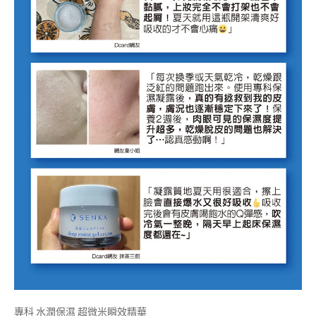
專科 水潤保濕 超微米瞬效精華