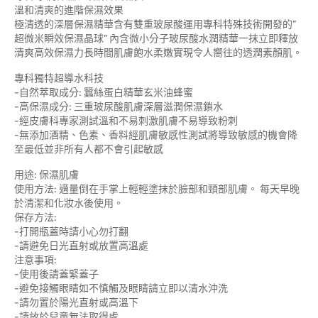
溫和清爽的進階保濕效果
極清透的深層保濕精華含有雙重玻尿酸運用專科特殊技術開發的”
超微米瞬效保濕晶球” 內含微小分子玻尿酸水潤精華一抹立即釋放
清爽高效保濕力長時間肌膚飽水柔嫩實現令人嚮往的透潤素顏肌。
專科獨特超導水科技
-自然萃取成分: 蠶絲蛋白精華玄米油蜂蜜
-高保濕成分: 三重玻尿酸肌膚深層滋潤保濕鎖水
-經皮膚科專家測試溫和不易刺激肌膚不易導致粉刺
-無添加酒精、色素、香料經肌膚敏感性測試將導致敏感的機會降
至最低並非所有人都不會引起敏感
用途: 保濕肌膚
使用方法: 適量倒在手掌上輕輕塗抹於臉部和頸部肌膚。 每天早晚
於清潔和化妝水後使用。
保存方法:
-打開瓶蓋時請小心勿打翻
-請避免日光直射或放置高溫處
注意事項:
-使用後請蓋緊蓋子
-避免接觸眼睛如不慎觸及眼睛請立即以清水沖洗
-請勿置於陽光直射或高溫下
-請放於兒童無法取得處