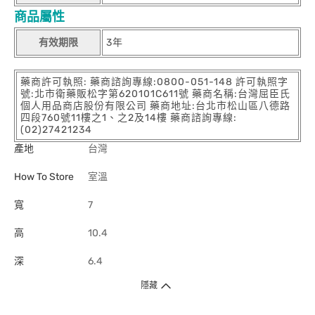
商品屬性
有效期限
3年
藥商許可執照: 藥商諮詢專線:0800-051-148 許可執照字
號:北市衛藥販松字第620101C611號 藥商名稱:台灣屈臣氏
個人用品商店股份有限公司 藥商地址:台北市松山區八德路
四段760號11樓之1、之2及14樓 藥商諮詢專線:
(02)27421234
產地
台灣
How To Store
室溫
寬
7
高
10.4
深
6.4
隱藏