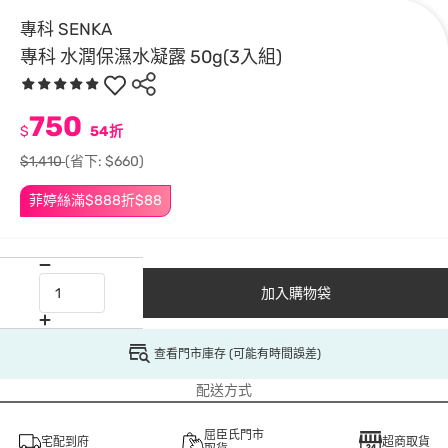
專科 SENKA
專科 水潤保濕水凝露 50g(3入組)
750
$
54折
$1,410
(省下: $660)
菲婷絲滿$888折$88
加入購物袋
查看門市庫存 (可能有時間誤差)
配送方式
屈臣氏門市
宅配到府
超商取貨