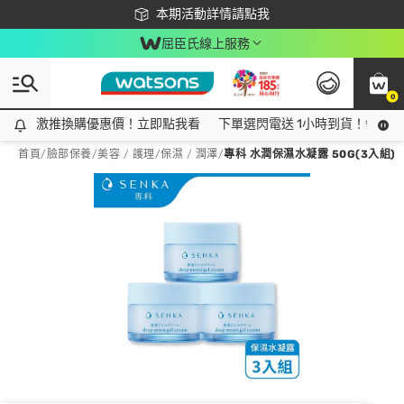
下載app最高回饋$350
本期活動詳情請點我
屈臣氏線上服務
0
激推換購優惠價！立即點我看
激推換購優惠價！立即點我看
下單選閃電送 1小時到貨！領神券
首頁
/
臉部保養
/
美容 / 護理
/
保濕 / 潤澤
/
專科 水潤保濕水凝露 50G(3入組)