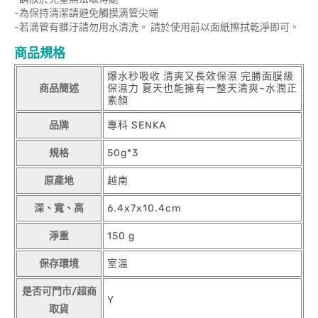
-為保持清潔請避免觸摸滴管尖端
-若滴管有髒汙請勿用水清洗。 請於使用前以面紙擦拭乾淨即可。
商品規格
爆水秒吸收 清爽又長效保濕 完勝面膜級
商品簡述
保濕力 夏天也能擁有一整天清爽~水潤正
素顏
品牌
專科 SENKA
規格
50g*3
原產地
越南
深、寬、高
6.4x7x10.4cm
淨重
150 g
保存環境
室溫
是否可門市/超商
Y
取貨