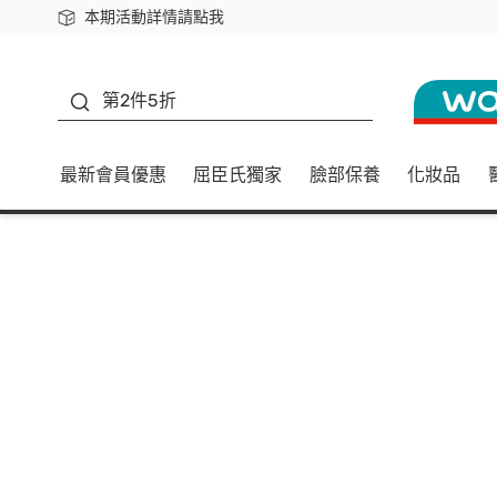
本期活動詳情請點我
下載app最高回饋$350
善存
第2件5折
最新會員優惠
屈臣氏獨家
臉部保養
化妝品