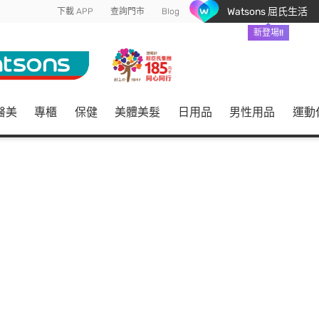
Watsons 屈氏生活
下載 APP
查詢門市
Blog
新登場!!
醫美
專櫃
保健
美體美髮
日用品
男性用品
運動