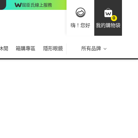
屈臣氏線上服務
0
嗨！您好
我的購物袋
休閒
箱購專區
隱形眼鏡
所有品牌