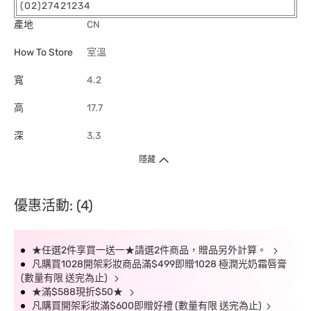
(02)27421234
產地
CN
How To Store
室溫
寬
4.2
高
17.7
深
3.3
隱藏
優惠活動: (4)
★任選2件享買一送一★請選2件商品，贈品另外計算。
凡購買1028開架彩妝商品滿$499即贈1028 極潤光奶霜唇膏
(數量有限 送完為止)
★滿$588現折$50★
凡購買開架彩妝滿$600即贈好禮 (數量有限 送完為止)