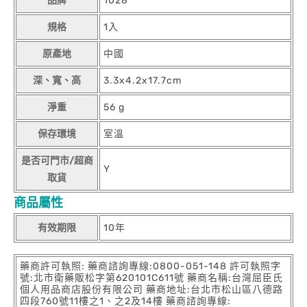
品牌
1028
規格
1入
原產地
中國
深、寬、高
3.3x4.2x17.7cm
淨重
56 g
保存環境
室溫
是否可門市/超商
Y
取貨
商品屬性
有效期限
10年
藥商許可執照: 藥商諮詢專線:0800-051-148 許可執照字
號:北市衛藥販松字第620101C611號 藥商名稱:台灣屈臣氏
個人用品商店股份有限公司 藥商地址:台北市松山區八德路
四段760號11樓之1、之2及14樓 藥商諮詢專線: