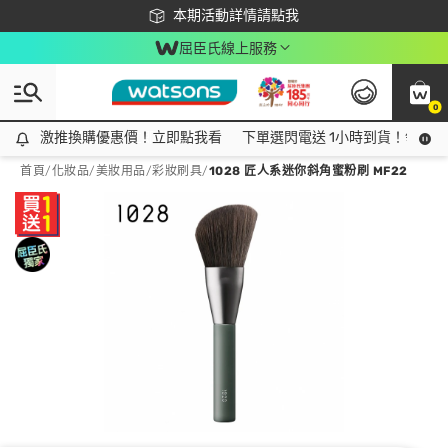
下載app最高回饋$350
本期活動詳情請點我
屈臣氏線上服務
0
激推換購優惠價！立即點我看
激推換購優惠價！立即點我看
下單選閃電送 1小時到貨！領神券
首頁
/
化妝品
/
美妝用品
/
彩妝刷具
/
1028 匠人系迷你斜角蜜粉刷 MF22