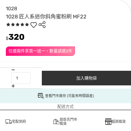
1028
1028 匠人系迷你斜角蜜粉刷 MF22
320
$
任選兩件享買一送一，數量請選2件
加入購物袋
查看門市庫存 (可能有時間誤差)
配送方式
屈臣氏門市
宅配到府
超商取貨
取貨