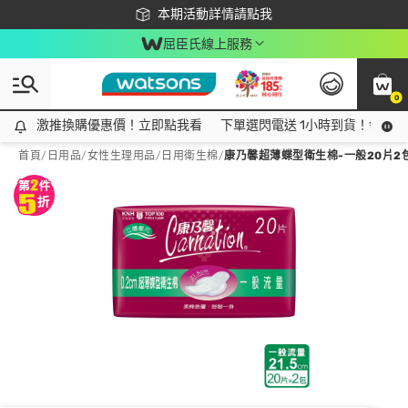
下載app最高回饋$350
本期活動詳情請點我
屈臣氏線上服務
0
激推換購優惠價！立即點我看
激推換購優惠價！立即點我看
下單選閃電送 1小時到貨！領神券
首頁
/
日用品
/
女性生理用品
/
日用衛生棉
/
康乃馨超薄蝶型衛生棉-一般20片2