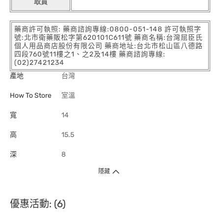
取貨
藥商許可執照: 藥商諮詢專線:0800-051-148 許可執照字
號:北市衛藥販松字第620101C611號 藥商名稱:台灣屈臣氏
個人用品商店股份有限公司 藥商地址:台北市松山區八德路
四段760號11樓之1、之2及14樓 藥商諮詢專線:
(02)27421234
產地
台灣
How To Store
室溫
寬
14
高
15.5
深
8
隱藏
優惠活動: (6)