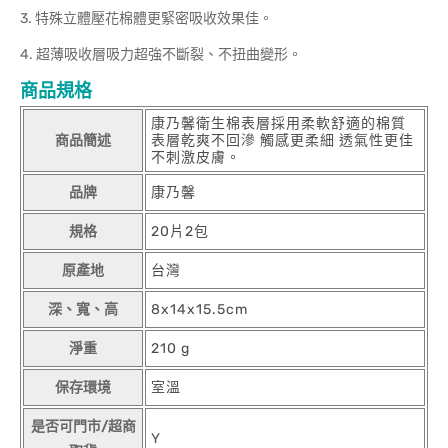
3. 特殊立體壓花棉體更緊密吸收效果佳。
4. 超薄吸收層吸力超強不斷裂、不扭曲變形。
商品規格
康乃馨衛生棉表層採用柔軟舒適的棉質
商品簡述
表層乾爽不回滲 觸感更柔細 透氣性更佳
不刺激皮膚。
品牌
康乃馨
規格
20片2包
原產地
台灣
深、寬、高
8x14x15.5cm
淨重
210 g
保存環境
室溫
是否可門市/超商
Y