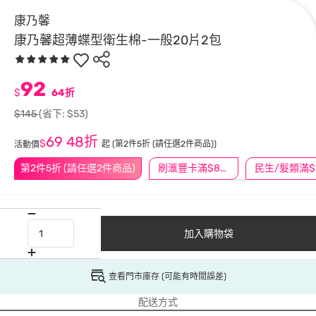
康乃馨
康乃馨超薄蝶型衛生棉-一般20片2包
92
$
64折
$145
(省下: $53)
69
48折
$
起
(第2件5折 (請任選2件商品))
活動價
第2件5折 (請任選2件商品)
刷滙豐卡滿$888送3萬點
民
加入購物袋
查看門市庫存 (可能有時間誤差)
配送方式