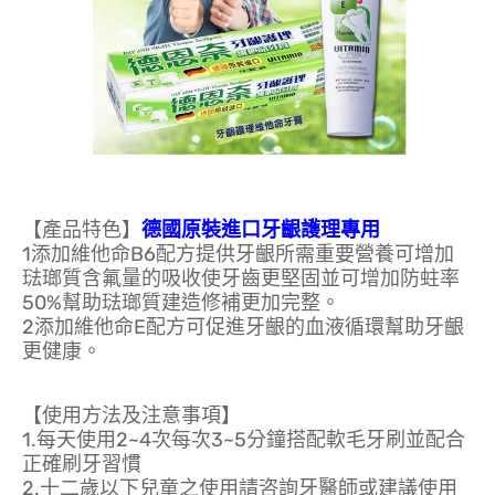
【產品特色】
德國原裝進口牙齦護理專用
1添加維他命B6配方提供牙齦所需重要營養可增加
琺瑯質含氟量的吸收使牙齒更堅固並可增加防蛀率
50%幫助琺瑯質建造修補更加完整。
2添加維他命E配方可促進牙齦的血液循環幫助牙齦
更健康。
【使用方法及注意事項】
1.每天使用2~4次每次3~5分鐘搭配軟毛牙刷並配合
正確刷牙習慣
2.十二歲以下兒童之使用請咨詢牙醫師或建議使用