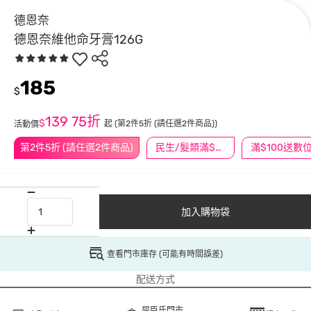
德恩奈
德恩奈維他命牙膏126G
185
$
139
75折
$
起
(第2件5折 (請任選2件商品))
活動價
第2件5折 (請任選2件商品)
民生/髮類滿$388送舒潔冰巾
加入購物袋
查看門市庫存 (可能有時間誤差)
配送方式
屈臣氏門市