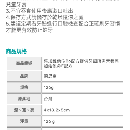
兒童牙膏
3.不宜吞食使用後應漱口吐出
4.保存方式請儲存於乾燥陰涼之處
5.建議定期看牙醫進行口腔檢查配合正確刷牙習慣
才能更有效防止蛀牙
商品規格
添加維他命B6配方提供牙齦所需營養添
商品簡述
加維他命E配方
品牌
德恩奈
規格
126g
原產地
台灣
深、寬、高
4x18.2x5cm
淨重
126 g