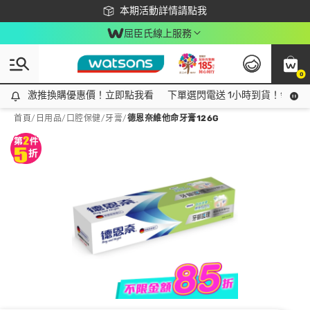
下載app最高回饋$350
本期活動詳情請點我
屈臣氏線上服務
0
激推換購優惠價！立即點我看
激推換購優惠價！立即點我看
下單選閃電送 1小時到貨！領神券
首頁
/
日用品
/
口腔保健
/
牙膏
/
德恩奈維他命牙膏126G