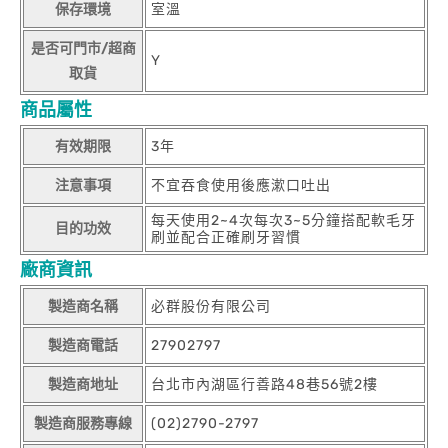
保存環境
室溫
是否可門市/超商
Y
取貨
商品屬性
有效期限
3年
注意事項
不宜吞食使用後應漱口吐出
每天使用2~4次每次3~5分鐘搭配軟毛牙
目的功效
刷並配合正確刷牙習慣
廠商資訊
製造商名稱
必群股份有限公司
製造商電話
27902797
製造商地址
台北市內湖區行善路48巷56號2樓
製造商服務專線
(02)2790-2797