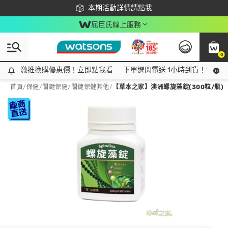
下載app最高回饋$350
本期活動詳情請點我
屈臣氏線上服務
0
激推換購優惠價！立即點我看
激推換購優惠價！立即點我看
下單選閃電送 1小時到貨！領神券
首頁
/
保健
/
關鍵保健
/
關鍵保健其他
/
【草本之家】澳洲螺旋藻錠(300粒/瓶)