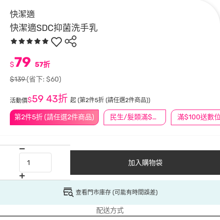
快潔適
快潔適SDC抑菌洗手乳
79
$
57折
$139
(省下: $60)
59
43折
$
起
(第2件5折 (請任選2件商品))
活動價
第2件5折 (請任選2件商品)
民生/髮類滿$388送舒潔冰巾
加入購物袋
查看門市庫存 (可能有時間誤差)
配送方式