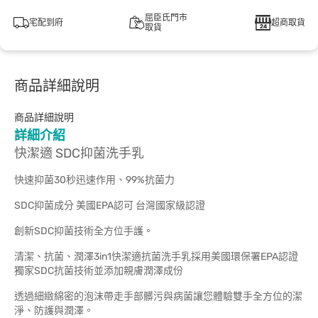
屈臣氏門市
宅配到府
超商取貨
取貨
商品詳細說明
商品詳細說明
詳細介紹
快潔適 SDC抑菌洗手乳
快速抑菌30秒迅速作用、99%抗菌力
SDC抑菌成分 美國EPA認可 台灣國家級認證
創新SDC抑菌技術全方位手護。
清潔、抗菌、潤澤3in1快潔適抗菌洗手乳採用美國環保署EPA認證
獨家SDC抗菌技術並添加親膚潤澤成份
透過細緻綿密的泡沫帶走手部髒污與病菌讓您體驗雙手全方位的潔
淨、防護與潤澤。