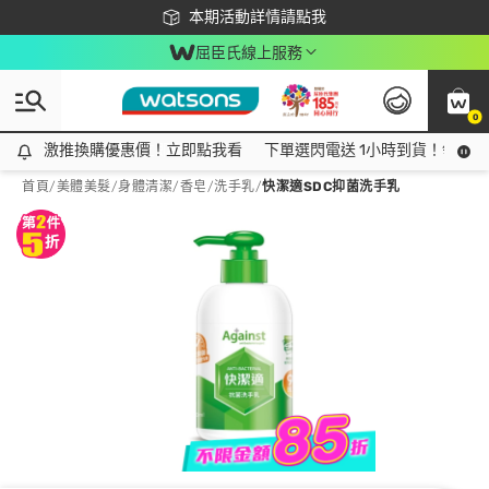
下載app最高回饋$350
本期活動詳情請點我
屈臣氏線上服務
0
激推換購優惠價！立即點我看
激推換購優惠價！立即點我看
下單選閃電送 1小時到貨！領神券
首頁
/
美體美髮
/
身體清潔
/
香皂/洗手乳
/
快潔適SDC抑菌洗手乳