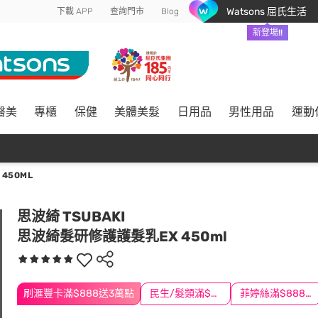
Watsons 屈氏生活
下載 APP
查詢門市
Blog
新登場!!
醫美
專櫃
保健
美體美髮
日用品
男性用品
運動
450ML
思波綺 TSUBAKI
思波綺髮研修護護髮乳EX 450ml
刷滙豐卡滿$888送3萬點
民生/髮類滿$388送舒潔冰巾
菲婷絲滿$888折$88