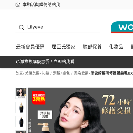
本期活動詳情請點我
下載app最高回饋$350
K beauty
Lilyeve
最新會員優惠
屈臣氏獨家
臉部保養
化妝品
激推換購優惠價！立即點我看
首頁
/
美體美髮
/
洗髮 / 潤髮
/
護色 / 燙染受損
/
思波綺髮研修護護髮乳EX 