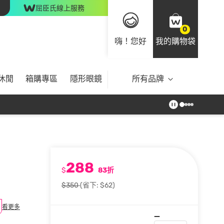
屈臣氏線上服務
0
嗨！您好
我的購物袋
休閒
箱購專區
隱形眼鏡
所有品牌
288
$
83折
$350
(省下: $62)
看更多