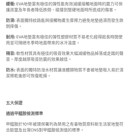
緩衝
:
EVA地墊富有極佳的彈性能有效減緩接觸地面時的震力可保
護孩童及年長者降低跌倒、碰撞到堅硬地面時所造成的傷害。
防滑
:
表面獨特紋路能與接觸物產生摩擦力避免地墊過滑而發生跌
倒摔傷。
耐用
:
EVA地墊富有極佳的彈性塑膠材質不易老化經得起長時間使
用並可隔絕冬季時地面帶來的冰冷溫度。
隔音
:
軟性材質具有極佳的吸音效果大幅減緩物品掉落或走踏的聲
音。厚度越厚吸音防震的效果越佳。
防水
:
表面的獨特防潑水材質讓液體類物質不會被地墊吸入易於清
潔擦乾後即可恢復乾燥。
五大保證
通過甲醯胺檢測標準
甲醯胺於101年被環保署列為禁用之有毒物質原料新生活家地墊符
合歐盟及台灣CNS對甲醯胺檢測值的標準。