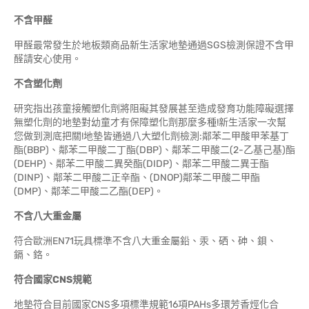
不含甲醛
甲醛最常發生於地板類商品新生活家地墊通過SGS檢測保證不含甲
醛請安心使用。
不含塑化劑
研究指出孩童接觸塑化劑將阻礙其發展甚至造成發育功能障礙選擇
無塑化劑的地墊對幼童才有保障塑化劑那麼多種!新生活家一次幫
您做到測底把關!地墊皆通過八大塑化劑檢測:鄰苯二甲酸甲苯基丁
酯(BBP)、鄰苯二甲酸二丁酯(DBP)、鄰苯二甲酸二(2-乙基己基)酯
(DEHP)、鄰苯二甲酸二異癸酯(DIDP)、鄰苯二甲酸二異壬酯
(DINP)、鄰苯二甲酸二正辛酯、(DNOP)鄰苯二甲酸二甲酯
(DMP)、鄰苯二甲酸二乙酯(DEP)。
不含八大重金屬
符合歐洲EN71玩具標準不含八大重金屬鉛、汞、硒、砷、鋇、
鎘、鉻。
符合國家
CNS
規範
地墊符合目前國家CNS多項標準規範16項PAHs多環芳香烴化合