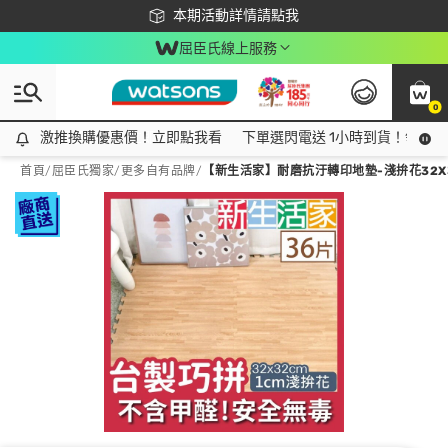
下載app最高回饋$350
本期活動詳情請點我
屈臣氏線上服務
0
激推換購優惠價！立即點我看
激推換購優惠價！立即點我看
下單選閃電送 1小時到貨！領神券
首頁
/
屈臣氏獨家
/
更多自有品牌
/
【新生活家】耐磨抗汙轉印地墊-淺拚花32X3