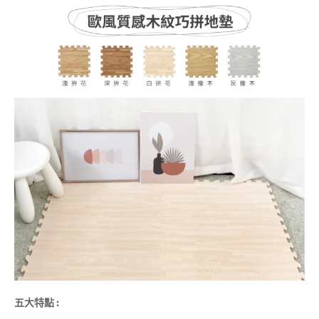
五大特點
: